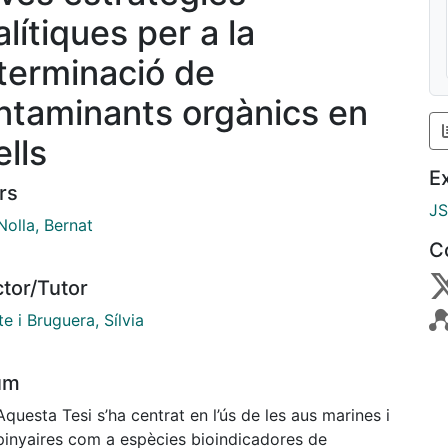
lítiques per a la
terminació de
ntaminants orgànics en
ells
E
rs
J
Nolla, Bernat
C
ctor/Tutor
e i Bruguera, Sílvia
um
Aquesta Tesi s’ha centrat en l’ús de les aus marines i
apinyaires com a espècies bioindicadores de