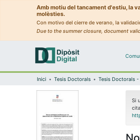
Amb motiu del tancament d'estiu, la v
molèsties.
Con motivo del cierre de verano, la valida
Due to the summer closure, document valid
Comuni
Inici
Tesis Doctorals
Si 
cit
htt
No