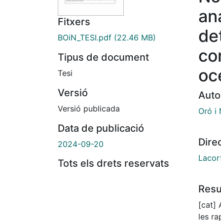
ana
Fitxers
de
BOiN_TESI.pdf
(22.46 MB)
co
Tipus de document
oc
Tesi
Versió
Auto
Versió publicada
Oró i 
Data de publicació
Dire
2024-09-20
Lacort
Tots els drets reservats
Res
[cat] 
les r