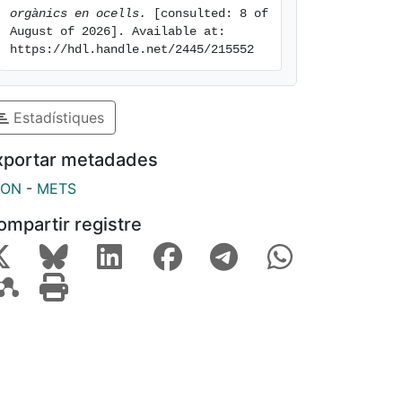
orgànics en ocells.
 [consulted: 8 of 
August of 2026]. Available at: 
https://hdl.handle.net/2445/215552
Estadístiques
xportar metadades
SON
-
METS
ompartir registre