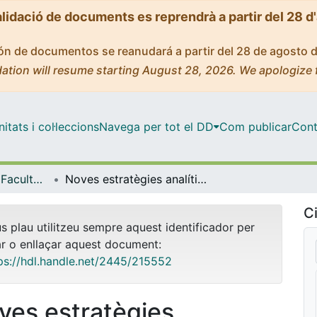
alidació de documents es reprendrà a partir del 28 d
ción de documentos se reanudará a partir del 28 de agosto 
ation will resume starting August 28, 2026. We apologize 
tats i col·leccions
Navega per tot el DD
Com publicar
Cont
Tesis Doctorals - Facultat - Química
Noves estratègies analítiques per a la determinació de contaminants orgànics en ocells
Ci
us plau utilitzeu sempre aquest identificador per
ar o enllaçar aquest document:
ps://hdl.handle.net/2445/215552
ves estratègies