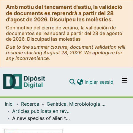
Amb motiu del tancament d'estiu, la validació
de documents es reprendrà a partir del 28
d'agost de 2026. Disculpeu les molèsties.
Con motivo del cierre de verano, la validación de
documentos se reanudará a partir del 28 de agosto
de 2026. Disculpad las molestias
Due to the summer closure, document validation will
resume starting August 28, 2026. We apologize for
any inconvenience.
(current)
Iniciar sessió
Comunitats i col·leccions
Inici
Recerca
Genètica, Microbiologia i Estadística
Navega per tot el DD
Articles publicats en revistes (Genètica, Microbiologia i Estadística)
Com publicar
A new species of alien terrestrial planarian in Spain: Caenoplana decolorata
Contacte