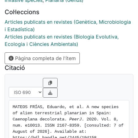
Invasive species
,
Planaria (Genus)
placement but distinguishing the species from other
Col·leccions
members of the genus. It is probable that the species
originates from Australia.
Articles publicats en revistes (Genètica, Microbiologia
i Estadística)
Articles publicats en revistes (Biologia Evolutiva,
Ecologia i Ciències Ambientals)
Pàgina completa de l'ítem
Citació
MATEOS FRÍAS, Eduardo, et al. A new species 
of alien terrestrial planarian in Spain: 
Caenoplana decolorata. 
PeerJ
. 2020. Vol. 8, 
num. e10013. ISSN 2167-8359. [consulted: 7 of 
August of 2026]. Available at: 
https://hdl.handle.net/2445/194158