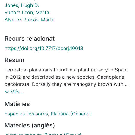
Jones, Hugh D.
Riutort León, Marta
Álvarez Presas, Marta
Recurs relacionat
https://doi.org/10.7717/peerj.10013
Resum
Terrestrial planarians found in a plant nursery in Spain
in 2012 are described as a new species, Caenoplana
decolorata. Dorsally they are mahogany brown with a
cream median line. Ventrally they are pastel turquoise
Més...
fading to brown laterally. Molecular data indicate that
Matèries
they are a member of the genus Caenoplana, but that
they differ from other Caenoplana species found in
Espècies invasores
,
Planària (Gènere)
Europe. One mature specimen has been partially
Matèries (anglès)
sectioned, and the musculature and copulatory
apparatus is described, confirming the generic