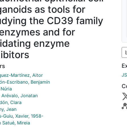
ganoids as tools for
udying the CD39 family
 enzymes and for
lidating enzyme
ibitors
E
rs
J
guez-Martínez, Aitor
jón-Escribano, Benjamín
C
, Núria
 Arévalo, Jonatan
dón, Clara
ny, Jean
-Guiu, Xavier, 1958-
 Satué, Mireia