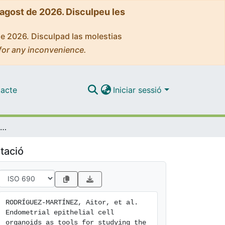
'agost de 2026. Disculpeu les
de 2026. Disculpad las molestias
for any inconvenience.
acte
Iniciar sessió
Endometrial epithelial cell organoids as tools for studying the CD39 family of enzymes and for validating enzyme inhibitors
tació
RODRÍGUEZ-MARTÍNEZ, Aitor, et al. 
Endometrial epithelial cell 
organoids as tools for studying the 