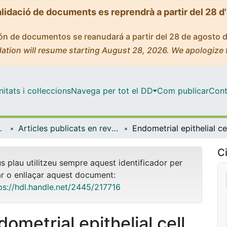
alidació de documents es reprendrà a partir del 28 d
ción de documentos se reanudará a partir del 28 de agosto 
ation will resume starting August 28, 2026. We apologize 
tats i col·leccions
Navega per tot el DD
Com publicar
Cont
Experimental
Articles publicats en revistes (Patologia i Terapèutica Experimental)
Ci
us plau utilitzeu sempre aquest identificador per
ar o enllaçar aquest document:
ps://hdl.handle.net/2445/217716
ometrial epithelial cell