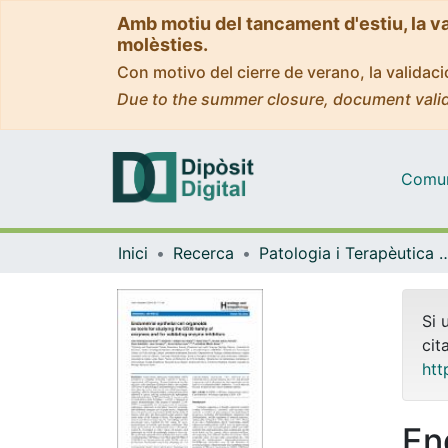
Amb motiu del tancament d'estiu, la v
molèsties.
Con motivo del cierre de verano, la valida
Due to the summer closure, document valid
Comuni
Inici
Recerca
Patologia i Terapèutica 
Si 
cit
htt
End