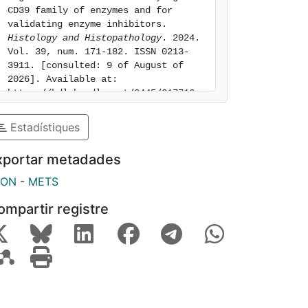
CD39 family of enzymes and for 
validating enzyme inhibitors. 
Histology and Histopathology
. 2024. 
Vol. 39, num. 171-182. ISSN 0213-
3911. [consulted: 9 of August of 
2026]. Available at: 
https://hdl.handle.net/2445/217716
Estadístiques
xportar metadades
SON
-
METS
ompartir registre