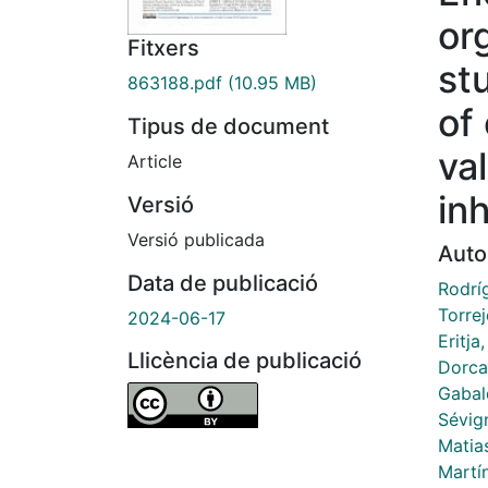
or
Fitxers
st
863188.pdf
(10.95 MB)
of
Tipus de document
va
Article
inh
Versió
Versió publicada
Auto
Data de publicació
Rodrí
Torre
2024-06-17
Eritja
Llicència de publicació
Dorca
Gabal
Sévig
Matias
Martín