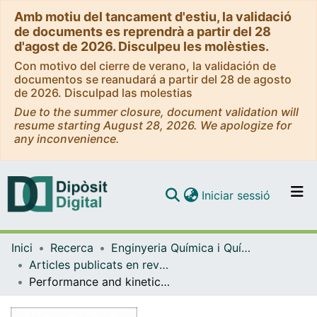
Amb motiu del tancament d'estiu, la validació
de documents es reprendrà a partir del 28
d'agost de 2026. Disculpeu les molèsties.
Con motivo del cierre de verano, la validación de
documentos se reanudará a partir del 28 de agosto
de 2026. Disculpad las molestias
Due to the summer closure, document validation will
resume starting August 28, 2026. We apologize for
any inconvenience.
(current)
Iniciar sessió
Comunitats i col·leccions
Inici
Recerca
Enginyeria Química i Química Analítica
Navega per tot el DD
Articles publicats en revistes (Enginyeria Química i Química Analítica)
Com publicar
Performance and kinetic modelling of photolytic and photocatalytic ozonation for enhanced micropollutants removal in municipal wastewaters
Contacte