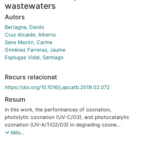
wastewaters
Autors
Bertagna, Danilo
Cruz Alcalde, Alberto
Sans Mazón, Carme
Giménez Farreras, Jaume
Esplugas Vidal, Santiago
Recurs relacionat
https://doi.org/10.1016/j.apcatb.2019.02.072
Resum
In this work, the performances of ozonation,
photolytic ozonation (UV-C/O3), and photocatalytic
ozonation (UV-A/TiO2/O3) in degrading ozone
recalcitrant micropollutants in four different real
Més...
domestic wastewaters were evaluated in semi-