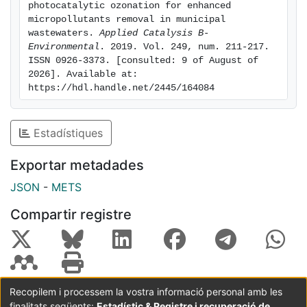
Thus, photocatalytic ozonation reached ROHO3 values
photocatalytic ozonation for enhanced 
higher than double for all wastewaters, compared with
micropollutants removal in municipal 
wastewaters. 
Applied Catalysis B-
single ozonation (between 105% and 127% increase).
Environmental
. 2019. Vol. 249, num. 211-217. 
These values represent a saving of almost half of the
ISSN 0926-3373. [consulted: 9 of August of 
overall ozone needs (42%) for the same ozone
2026]. Available at: 
recalcitrant micropollutant depletion, although it would
https://hdl.handle.net/2445/164084
require the adoption of higher ozone doses than the
currently employed for ozonation in wastewater
Estadístiques
treatment plants.
Exportar metadades
JSON
-
METS
Compartir registre
Recopilem i processem la vostra informació personal amb les
finalitats següents:
Estadístic & Registre i recuperació de
Coordinació:
CRAI UB
Avís legal
Metadades