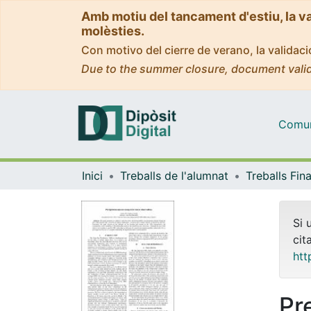
Amb motiu del tancament d'estiu, la v
molèsties.
Con motivo del cierre de verano, la valida
Due to the summer closure, document valid
Comuni
Inici
Treballs de l'alumnat
Si 
cit
htt
Pr