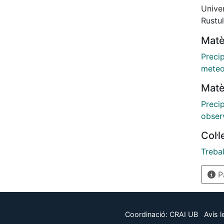
the ra
Univer
study 
Rustul
illust
Matè
is a g
throu
Preci
meteo
Matè
Preci
obser
Col·
Trebal
Pà
Coordinació:
CRAI UB
Avís l