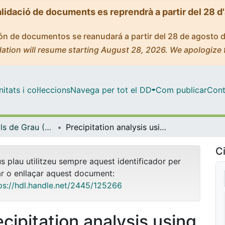
alidació de documents es reprendrà a partir del 28 d
ción de documentos se reanudará a partir del 28 de agosto 
ation will resume starting August 28, 2026. We apologize 
tats i col·leccions
Navega per tot el DD
Com publicar
Cont
Treballs Finals de Grau (TFG) - Física
Precipitation analysis using disdrometer observations
Ci
us plau utilitzeu sempre aquest identificador per
ar o enllaçar aquest document:
ps://hdl.handle.net/2445/125266
ecipitation analysis using