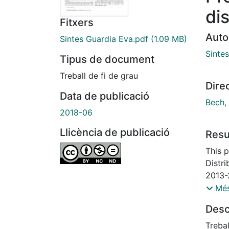
di
Fitxers
Auto
Sintes Guardia Eva.pdf
(1.09 MB)
Sinte
Tipus de document
Treball de fi de grau
Dire
Data de publicació
Bech,
2018-06
Llicència de publicació
Res
This 
Distr
2013-
locat
Més
Princi
Desc
locat
conseq
Trebal