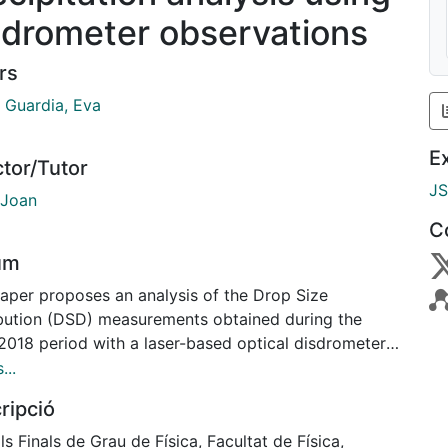
sdrometer observations
rs
s Guardia, Eva
E
ctor/Tutor
J
 Joan
C
um
paper proposes an analysis of the Drop Size
ibution (DSD) measurements obtained during the
2018 period with a laser-based optical disdrometer
ed at the weather stations of Barcelona and Das.
...
pally, the study focuses on the influence of the
ripció
ion and seasons on the DSD characteristics and
uently, in the variability of the relationship between
ls Finals de Grau de Física, Facultat de Física,