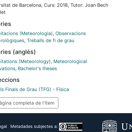
infall rate and reflectivity. Although the aim of this
sitat de Barcelona, Curs: 2018, Tutor: Joan Bech
is not to deduce a specific Z-R relationship, we
let
rate its seasonal and spatial variability and decide if it
ries
ood approach the use of a singular relationship
ghout the entire observed period
pitacions (Meteorologia)
,
Observacions
rològiques
,
Treballs de fi de grau
ries (anglès)
pitations (Meteorology)
,
Meteorological
vations
,
Bachelor's theses
leccions
ls Finals de Grau (TFG) - Física
gina completa de l'ítem
egal
Metadades subjectes a: