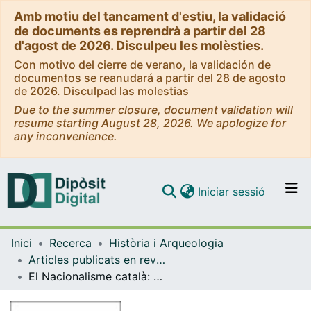
Amb motiu del tancament d'estiu, la validació
de documents es reprendrà a partir del 28
d'agost de 2026. Disculpeu les molèsties.
Con motivo del cierre de verano, la validación de
documentos se reanudará a partir del 28 de agosto
de 2026. Disculpad las molestias
Due to the summer closure, document validation will
resume starting August 28, 2026. We apologize for
any inconvenience.
(current)
Iniciar sessió
Comunitats i col·leccions
Inici
Recerca
Història i Arqueologia
Navega per tot el DD
Articles publicats en revistes (Història i Arqueologia)
Com publicar
El Nacionalisme català: problemes d'interpretació. La ponència de Josep Termes
Contacte