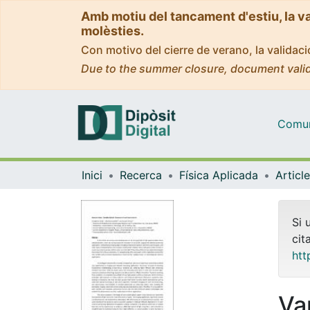
Amb motiu del tancament d'estiu, la v
molèsties.
Con motivo del cierre de verano, la valida
Due to the summer closure, document valid
Comuni
Inici
Recerca
Física Aplicada
Si 
cit
htt
Va