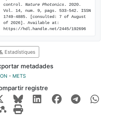
control. 
Nature Photonics
. 2020. 
Vol. 14, num. 9, pags. 533-542. ISSN 
1749-4885. [consulted: 7 of August 
of 2026]. Available at: 
https://hdl.handle.net/2445/192696
Estadístiques
xportar metadades
SON
-
METS
ompartir registre