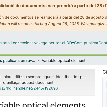
alidació de documents es reprendrà a partir del 28 d
ción de documentos se reanudará a partir del 28 de agosto 
ation will resume starting August 28, 2026. We apologize 
tats i col·leccions
Navega per tot el DD
Com publicar
Cont
Articles publicats en revistes (Física Aplicada)
Variable optical elements for fast focus control
Ci
us plau utilitzeu sempre aquest identificador per
ar o enllaçar aquest document:
ps://hdl.handle.net/2445/192696
riable optical elements