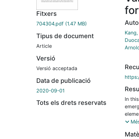
for
Fitxers
Auto
704304.pdf
(1.47 MB)
Kang,
Tipus de document
Duocas
Article
Arnold
Versió
Recu
Versió acceptada
https
Data de publicació
Res
2020-09-01
In th
Tots els drets reservats
emerg
elemen
advan
Més
Three
Matè
indus