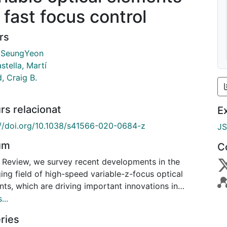
 fast focus control
rs
 SeungYeon
tella, Martí
, Craig B.
rs relacionat
E
://doi.org/10.1038/s41566-020-0684-z
J
um
C
is Review, we survey recent developments in the
ing field of high-speed variable-z-focus optical
ts, which are driving important innovations in
ced imaging and materials processing applications.
...
-dimensional biomedical imaging, high-throughput
ries
trial inspection, advanced spectroscopies, and other