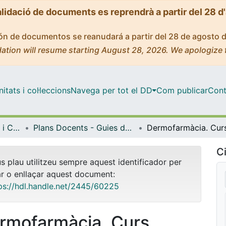
alidació de documents es reprendrà a partir del 28 d
ción de documentos se reanudará a partir del 28 de agosto 
ation will resume starting August 28, 2026. We apologize 
tats i col·leccions
Navega per tot el DD
Com publicar
Cont
Facultat de Farmàcia i Ciències de l'Alimentació
Plans Docents - Guies de l'estudiant (Facultat de Farmàcia i Ciències de l'Alimentació)
Ci
us plau utilitzeu sempre aquest identificador per
ar o enllaçar aquest document:
ps://hdl.handle.net/2445/60225
rmofarmàcia. Curs