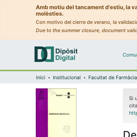
Amb motiu del tancament d'estiu, la v
molèsties.
Con motivo del cierre de verano, la valida
Due to the summer closure, document valid
Comuni
Inici
Institucional
Si 
cit
htt
De