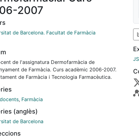
06-2007
rs
rsitat de Barcelona. Facultat de Farmàcia
E
um
J
ocent de l'assignatura Dermofarmàcia de
enyament de Farmàcia. Curs acadèmic 2006-2007.
C
tament de Farmàcia i Tecnologia Farmacèutica.
ries
 docents
,
Farmàcia
ries (anglès)
rsitat de Barcelona
leccions