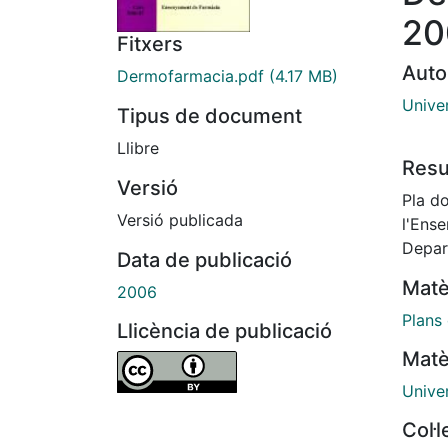
20
Fitxers
Auto
Dermofarmacia.pdf
(4.17 MB)
Unive
Tipus de document
Llibre
Res
Versió
Pla d
Versió publicada
l'Ens
Depar
Data de publicació
Matè
2006
Plans
Llicència de publicació
Matè
Unive
Col·