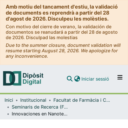
Amb motiu del tancament d'estiu, la validació
de documents es reprendrà a partir del 28
d'agost de 2026. Disculpeu les molèsties.
Con motivo del cierre de verano, la validación de
documentos se reanudará a partir del 28 de agosto
de 2026. Disculpad las molestias
Due to the summer closure, document validation will
resume starting August 28, 2026. We apologize for
any inconvenience.
(current)
Iniciar sessió
Comunitats i col·leccions
Inici
Institucional
Facultat de Farmàcia i Ciències de l'Alimentació
Navega per tot el DD
Seminaris de Recerca (Facultat de Farmàcia i Ciències de l'Alimentació)
Com publicar
Innovaciones en Nanotecnología Farmacéutica: Estudios de Liberación y Permeación de Sistemas Nanoestructurados para Piel Humana y modelos de piel alternativos (Seminaris de Recerca 2024)
Contacte