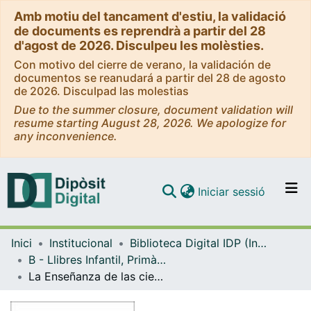
Amb motiu del tancament d'estiu, la validació
de documents es reprendrà a partir del 28
d'agost de 2026. Disculpeu les molèsties.
Con motivo del cierre de verano, la validación de
documentos se reanudará a partir del 28 de agosto
de 2026. Disculpad las molestias
Due to the summer closure, document validation will
resume starting August 28, 2026. We apologize for
any inconvenience.
(current)
Iniciar sessió
Comunitats i col·leccions
Inici
Institucional
Biblioteca Digital IDP (Institut de Desenvolupament Professional)
Navega per tot el DD
B - Llibres Infantil, Primària, Secundària i FP (IDP, Graó, Horsori)
Com publicar
La Enseñanza de las ciencias en la educación secundaria (planteamientos didácticos generales y ejemplos de aplicación en las ciencias físico-químicas)
Contacte