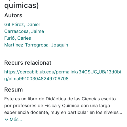
químicas)
Autors
Gil Pérez, Daniel
Carrascosa, Jaime
Furió, Carles
Martínez-Torregrosa, Joaquín
Recurs relacionat
https://cercabib.ub.edu/permalink/34CSUC_UB/13d0bi
g/alma991003048249706708
Resum
Este es un libro de Didáctica de las Ciencias escrito
por profesores de Física y Química con una larga
experiencia docente, muy en particular en los niveles
de Enseñanza Secundaria ( entendiendo por tal la que
Més...
se extiende de los 12 a los 18 años). Queremos resaltar