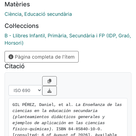
Matèries
con ello que nuestro interés por la investigación
didáctica y la formación del profesorado tiene como
Ciència
,
Educació secundària
origen los problemas de enseñanza/aprendizaje a que
Col·leccions
hemos debido hacer frente en dichos niveles. Y
querernos también dejar patente que, aunque
B - Llibres Infantil, Primària, Secundària i FP (IDP, Graó,
consideramos la Didáctica de las Ciencias como un
Horsori)
cuerpo homogéneo de conocimientos, nuestra
Pàgina completa de l'ítem
formación específica de físicos y químicos nos lleva a
centrar los ejemplos, propuestas, etc, en las Ciencias
Citació
Físico-químicas (tal como
se indica ya en el subtítulo de este libro).
GIL PÉREZ, Daniel, et al. 
La Enseñanza de las 
ciencias en la educación secundaria 
(planteamientos didácticos generales y 
ejemplos de aplicación en las ciencias 
físico-químicas).
 ISBN 84-8S840-10-0. 
[consulted: 6 of August of 2026]. Available 