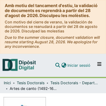
Amb motiu del tancament d'estiu, la validació
de documents es reprendrà a partir del 28
d'agost de 2026. Disculpeu les molèsties.
Con motivo del cierre de verano, la validación de
documentos se reanudará a partir del 28 de agosto
de 2026. Disculpad las molestias
Due to the summer closure, document validation will
resume starting August 28, 2026. We apologize for
any inconvenience.
(current)
Iniciar sessió
Comunitats i col·leccions
Inici
Tesis Doctorals
Tesis Doctorals - Departament - Història de l'Art
Navega per tot el DD
Artes de canto (1492-1626) y mujeres en la cultura musical del mundo ibérico renacentista
Com publicar
Contacte