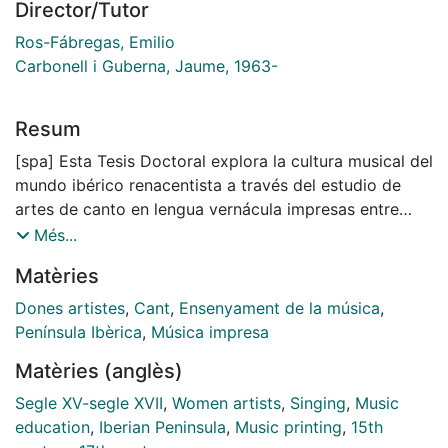
Director/Tutor
Ros-Fábregas, Emilio
Carbonell i Guberna, Jaume, 1963-
Resum
[spa] Esta Tesis Doctoral explora la cultura musical del
mundo ibérico renacentista a través del estudio de
artes de canto en lengua vernácula impresas entre
1492 y 1626 y de su relación con las mujeres de la
Més...
época. La Tesis consta de siete capítulos,
Matèries
estructurados en dos partes (Vol. I), y de veinte
apéndices (Vol. II). La primera parte (Capítulos I al IV)
Dones artistes
,
Cant
,
Ensenyament de la música
,
muestra que las características por las que estos
Península Ibèrica
,
Música impresa
libros que contenían los rudimentos de la música han
Matèries (anglès)
sido infravalorados hasta ahora por la historiografía
musical son precisamente las mismas que demuestran
Segle XV-segle XVII
,
Women artists
,
Singing
,
Music
que respondían a una necesidad pedagógica y a la
education
,
Iberian Peninsula
,
Music printing
,
15th