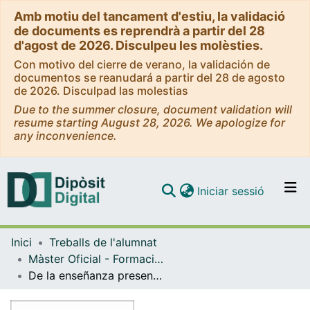
Amb motiu del tancament d'estiu, la validació
de documents es reprendrà a partir del 28
d'agost de 2026. Disculpeu les molèsties.
Con motivo del cierre de verano, la validación de
documentos se reanudará a partir del 28 de agosto
de 2026. Disculpad las molestias
Due to the summer closure, document validation will
resume starting August 28, 2026. We apologize for
any inconvenience.
(current)
Iniciar sessió
Comunitats i col·leccions
Inici
Treballs de l'alumnat
Navega per tot el DD
Màster Oficial - Formació de Professor d'Espanyol com a Llengua Estrangera [Virtual UNIBA]
Com publicar
De la enseñanza presencial al mobile learning: las percepciones de los profesores de E/L2 con alumnos migrantes adultos
Contacte