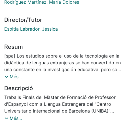
Rodríguez Martínez, María Dolores
Director/Tutor
Espitia Labrador, Jessica
Resum
[spa] Los estudios sobre el uso de la tecnología en la
didáctica de lenguas extranjeras se han convertido en
una constante en la investigación educativa, pero son
exiguos los que vinculan el colectivo de migrantes con
Més...
la modalidad de enseñanza-aprendizaje m-learning.
Descripció
Para cubrir este hueco, esta investigación de corte
cualitativo y proyectada como un estudio de caso
Treballs Finals del Màster de Formació de Professor
describe la situación a la que se enfrentaron los
d'Espanyol com a Llengua Estrangera del "Centro
profesores de español y los alumnos migrantes
Universitario Internacional de Barcelona (UNIBA)"
adultos de la ONG Fundación La Merced Migraciones
Adscrit a la Universitat de Barcelona. Curs: 2018-2020,
Més...
de Madrid (España) a causa del cambio metodológico
Tutora: Jessica Espitia Labrador