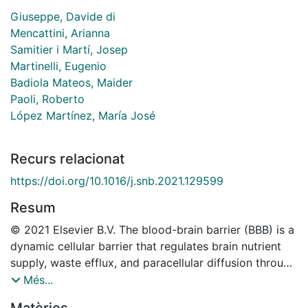
Giuseppe, Davide di
Mencattini, Arianna
Samitier i Martí, Josep
Martinelli, Eugenio
Badiola Mateos, Maider
Paoli, Roberto
López Martínez, María José
Recurs relacionat
https://doi.org/10.1016/j.snb.2021.129599
Resum
© 2021 Elsevier B.V. The blood-brain barrier (BBB) is a
dynamic cellular barrier that regulates brain nutrient
supply, waste efflux, and paracellular diffusion through
specialized junctional complexes. Finding a system to
Més...
mimic and monitor BBB integrity (i.e., to be able to