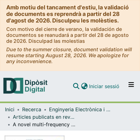
Amb motiu del tancament d'estiu, la validació
de documents es reprendrà a partir del 28
d'agost de 2026. Disculpeu les molèsties.
Con motivo del cierre de verano, la validación de
documentos se reanudará a partir del 28 de agosto
de 2026. Disculpad las molestias
Due to the summer closure, document validation will
resume starting August 28, 2026. We apologize for
any inconvenience.
(current)
Iniciar sessió
Comunitats i col·leccions
Inici
Recerca
Enginyeria Electrònica i Biomèdica
Navega per tot el DD
Articles publicats en revistes (Enginyeria Electrònica i Biomèdica)
Com publicar
A novel multi-frequency trans-endothelial electrical resistance (MTEER) sensor array to monitor blood-brain barrier integrity
Contacte