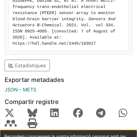
GIUSEPPE, Davide di, et al. A novel multi-
frequency trans-endothelial electrical 
resistance (MTEER) sensor array to monitor 
blood-brain barrier integrity. 
Sensors And 
Actuators B-Chemical
. 2021. Vol.  vol 334. 
ISSN 0925-4005. [consulted: 7 of August of 
2026]. Available at: 
https://hdl.handle.net/2445/183017
Estadístiques
Exportar metadades
JSON
-
METS
Compartir registre
Recopilem i processem la vostra informació personal amb les