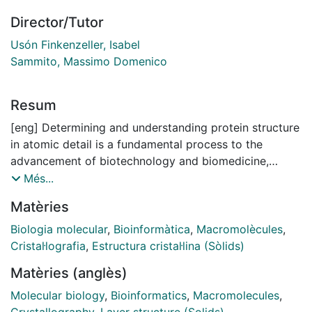
Director/Tutor
Usón Finkenzeller, Isabel
Sammito, Massimo Domenico
Resum
[eng] Determining and understanding protein structure
in atomic detail is a fundamental process to the
advancement of biotechnology and biomedicine,
shedding light the role of macromolecules and their
Més...
complexes, their biological functions and pathways.
Matèries
The work presented in this thesis contributes to this
aim by exploring new ways of identifying, analysing
Biologia molecular
,
Bioinformàtica
,
Macromolècules
,
and classifying small, disconnected fragments and
Cristal·lografia
,
Estructura cristal·lina (Sòlids)
their association into local folds to provide specialised
Matèries (anglès)
input models for X-ray crystallography phasing
methods and as a general structural bioinformatics
Molecular biology
,
Bioinformatics
,
Macromolecules
,
tool to enrich our insight of the results.