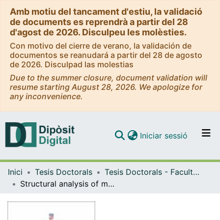
Amb motiu del tancament d'estiu, la validació
de documents es reprendrà a partir del 28
d'agost de 2026. Disculpeu les molèsties.
Con motivo del cierre de verano, la validación de
documentos se reanudará a partir del 28 de agosto
de 2026. Disculpad las molestias
Due to the summer closure, document validation will
resume starting August 28, 2026. We apologize for
any inconvenience.
(current)
Iniciar sessió
Comunitats i col·leccions
Inici
Tesis Doctorals
Tesis Doctorals - Facultat - Farmàcia i Ciències de l'Alimentació
Navega per tot el DD
Structural analysis of macromolecular folds and the application to phasing
Com publicar
Contacte