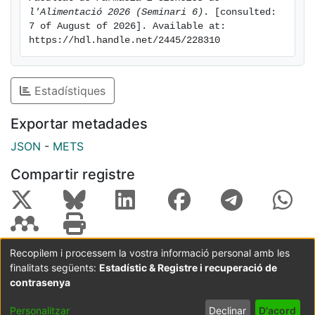
l'Alimentació 2026 (Seminari 6)
. [consulted: 
7 of August of 2026]. Available at: 
https://hdl.handle.net/2445/228310
Estadístiques
Exportar metadades
JSON
-
METS
Compartir registre
Recopilem i processem la vostra informació personal amb les
finalitats següents:
Estadístic & Registre i recuperació de
Coordinació:
CRAI UB
Avís legal
Metadades
subjectes a:
contrasenya
Configuració
Política de
Acord
Personalitzar
Declinar
D'acord