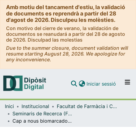
Amb motiu del tancament d'estiu, la validació
de documents es reprendrà a partir del 28
d'agost de 2026. Disculpeu les molèsties.
Con motivo del cierre de verano, la validación de
documentos se reanudará a partir del 28 de agosto
de 2026. Disculpad las molestias
Due to the summer closure, document validation will
resume starting August 28, 2026. We apologize for
any inconvenience.
(current)
Iniciar sessió
Comunitats i col·leccions
Inici
Institucional
Facultat de Farmàcia i Ciències de l'Alimentació
Navega per tot el DD
Seminaris de Recerca (Facultat de Farmàcia i Ciències de l'Alimentació)
Com publicar
Cap a nous biomarcadors de la insuficiència glimfàtica: wasteosomes i astròcits IgM+ (Seminaris de Recerca 2025)
Contacte