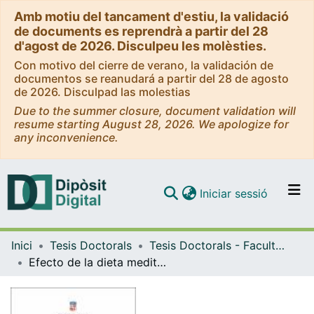
Amb motiu del tancament d'estiu, la validació
de documents es reprendrà a partir del 28
d'agost de 2026. Disculpeu les molèsties.
Con motivo del cierre de verano, la validación de
documentos se reanudará a partir del 28 de agosto
de 2026. Disculpad las molestias
Due to the summer closure, document validation will
resume starting August 28, 2026. We apologize for
any inconvenience.
(current)
Iniciar sessió
Comunitats i col·leccions
Inici
Tesis Doctorals
Tesis Doctorals - Facultat - Farmàcia i Ciències de l'Alimentació
Navega per tot el DD
Efecto de la dieta mediterránea y sus compuestos bioactivos en la prevención y prognosis de enfermedades crónicas
Com publicar
Contacte