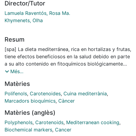
Director/Tutor
Lamuela Raventós, Rosa Ma.
Khymenets, Olha
Resum
[spa] La dieta mediterránea, rica en hortalizas y frutas,
tiene efectos beneficiosos en la salud debido en parte
a su alto contenido en fitoquímicos biológicamente
activos, entre ellos los carotenoides y los polifenoles.
Més...
Las concentraciones de estos compuestos que son
Matèries
ingeridas y metabolizadas por el cuerpo humano
dependen de muchos factores como la matriz
Polifenols
,
Carotenoides
,
Cuina mediterrània
,
alimentaria, el procesado, las interacciones entre
Marcadors bioquímics
,
Càncer
alimentos, el método de cultivo, etc. Se ha observado
Matèries (anglès)
que son más accesibles cuando se consumen con una
matriz lipídica, y además el tratamiento térmico
Polyphenols
,
Carotenoids
,
Mediterranean cooking
,
también parece afectar positivamente a los
Biochemical markers
,
Cancer