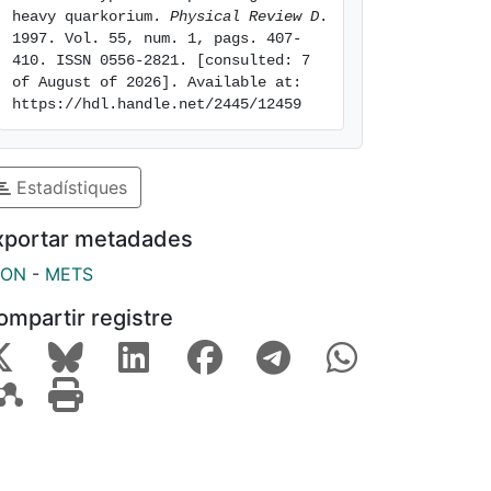
heavy quarkorium. 
Physical Review D
. 
1997. Vol. 55, num. 1, pags. 407-
410. ISSN 0556-2821. [consulted: 7 
of August of 2026]. Available at: 
https://hdl.handle.net/2445/12459
Estadístiques
xportar metadades
SON
-
METS
ompartir registre