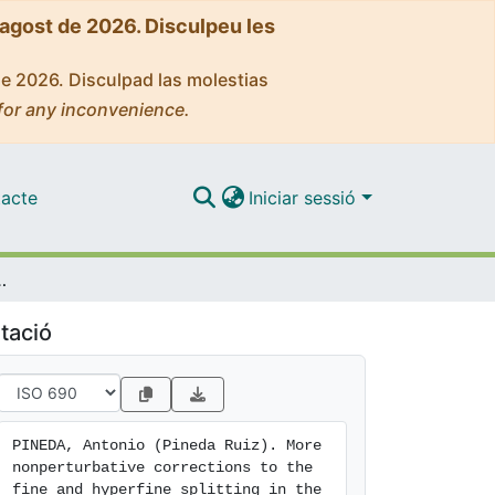
'agost de 2026. Disculpeu les
de 2026. Disculpad las molestias
for any inconvenience.
acte
Iniciar sessió
hyperfine splitting in the heavy quarkorium
tació
PINEDA, Antonio (Pineda Ruiz). More 
nonperturbative corrections to the 
fine and hyperfine splitting in the 