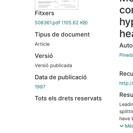
co
Fitxers
hyp
508361.pdf
(105.62 KB)
he
Tipus de document
Article
Auto
Pined
Versió
Versió publicada
Recu
Data de publicació
http:
1997
Res
Tots els drets reservats
Leadi
splitt
have b
resul
Més
point