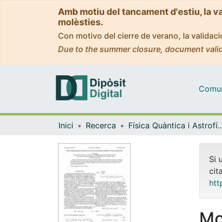
Amb motiu del tancament d'estiu, la v
molèsties.
Con motivo del cierre de verano, la valida
Due to the summer closure, document valid
Comuni
Inici
Recerca
Física Quàntica i As
Si 
cit
htt
Mo