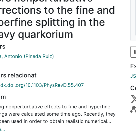
rrections to the fine and
erfine splitting in the
avy quarkorium
rs
a, Antonio (Pineda Ruiz)
E
rs relacionat
J
//dx.doi.org/10.1103/PhysRevD.55.407
C
um
ng nonperturbative effects to fine and hyperfine
ings were calculated some time ago. Recently, they
een used in order to obtain realistic numerical
ts for the lower levels in bottomonium systems. We
...
 out that a contribution of the same order