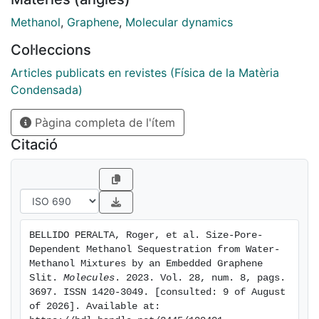
the properties of the mixture components in different
ways, favoring their separation. However, no
Methanol
,
Graphene
,
Molecular dynamics
systematic study has shown how the size of a pore
Col·leccions
changes the ther- modynamics of the surrounding
mixture. Here, we focus on water-methanol mixtures
Articles publicats en revistes (Física de la Matèria
and explore, using Molecular Dynamics simulations,
Condensada)
the effects of a graphene pore, with size ranging from
Pàgina completa de l'ítem
6.5 to 13 Å, for three compositions: pure water,
90%-10%, and 75%-25% water-methanol. We show
Citació
that tuning the pore size can change the mixture
pressure, density and composition in bulk due to the
size-dependent methanol sequestration within the
pore. Our results can help in optimizing the graphene
pore size for filtering applications.
BELLIDO PERALTA, Roger, et al. Size-Pore-
Dependent Methanol Sequestration from Water-
Methanol Mixtures by an Embedded Graphene 
Slit. 
Molecules
. 2023. Vol. 28, num. 8, pags. 
3697. ISSN 1420-3049. [consulted: 9 of August 
of 2026]. Available at: 