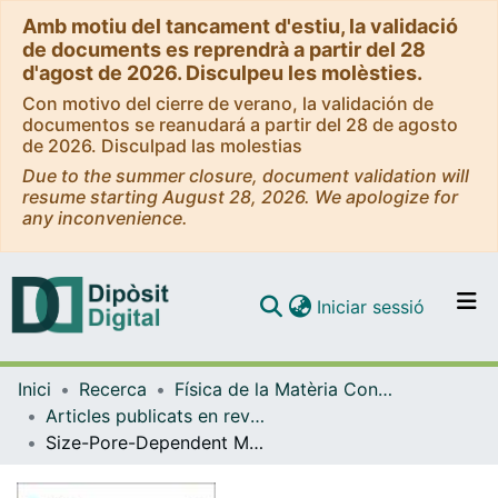
Amb motiu del tancament d'estiu, la validació
de documents es reprendrà a partir del 28
d'agost de 2026. Disculpeu les molèsties.
Con motivo del cierre de verano, la validación de
documentos se reanudará a partir del 28 de agosto
de 2026. Disculpad las molestias
Due to the summer closure, document validation will
resume starting August 28, 2026. We apologize for
any inconvenience.
(current)
Iniciar sessió
Comunitats i col·leccions
Inici
Recerca
Física de la Matèria Condensada
Navega per tot el DD
Articles publicats en revistes (Física de la Matèria Condensada)
Com publicar
Size-Pore-Dependent Methanol Sequestration from Water-Methanol Mixtures by an Embedded Graphene Slit
Contacte