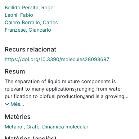
Bellido Peralta, Roger
Leoni, Fabio
Calero Borrallo, Carles
Franzese, Giancarlo
Recurs relacionat
https://doi.org/10.3390/molecules28093697
Resum
The separation of liquid mixture components is
relevant to many applications¿ranging from water
purification to biofuel production¿and is a growing
concern related to the UN Sustain- able Development
Més...
Goals (SDGs), such as 'Clean water and Sanitation'
Matèries
and 'Affordable and clean energy'. One promising
technique is using graphene slit-pores as filters, or
Metanol
,
Grafè
,
Dinàmica molecular
sponges, because the confinement potentially affects
Matèries (anglès)