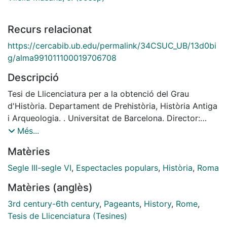
Recurs relacionat
https://cercabib.ub.edu/permalink/34CSUC_UB/13d0bi
g/alma991011100019706708
Descripció
Tesi de Llicenciatura per a la obtenció del Grau
d'Història. Departament de Prehistòria, Història Antiga
i Arqueologia. . Universitat de Barcelona. Director:
Vilella Masana, J. (Josep) . 1997.
Més...
Matèries
Segle III-segle VI
,
Espectacles populars
,
Història
,
Roma
Matèries (anglès)
3rd century-6th century
,
Pageants
,
History
,
Rome
,
Tesis de Llicenciatura (Tesines)