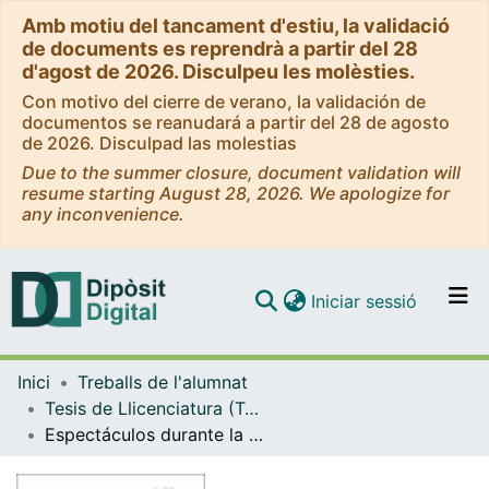
Amb motiu del tancament d'estiu, la validació
de documents es reprendrà a partir del 28
d'agost de 2026. Disculpeu les molèsties.
Con motivo del cierre de verano, la validación de
documentos se reanudará a partir del 28 de agosto
de 2026. Disculpad las molestias
Due to the summer closure, document validation will
resume starting August 28, 2026. We apologize for
any inconvenience.
(current)
Iniciar sessió
Comunitats i col·leccions
Inici
Treballs de l'alumnat
Navega per tot el DD
Tesis de Llicenciatura (Tesines) - Història
Com publicar
Espectáculos durante la Antigüedad Tardía, un medio propagandístico al servicio del Emperador
Contacte