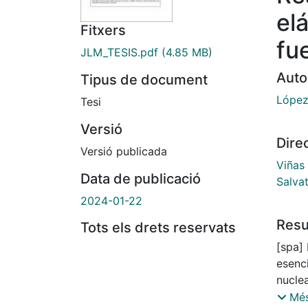
el
Fitxers
fu
JLM_TESIS.pdf
(4.85 MB)
Auto
Tipus de document
López
Tesi
Versió
Dire
Versió publicada
Viñas 
Data de publicació
Salva
2024-01-22
Res
Tots els drets reservats
[spa]
esenc
nuclea
intera
Més