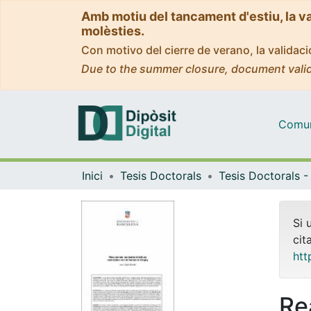
Amb motiu del tancament d'estiu, la v
molèsties.
Con motivo del cierre de verano, la valida
Due to the summer closure, document valid
Comuni
Inici
Tesis Doctorals
Si 
cit
htt
Re