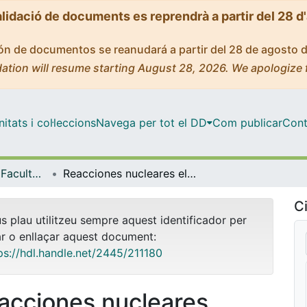
alidació de documents es reprendrà a partir del 28 d
ción de documentos se reanudará a partir del 28 de agosto 
ation will resume starting August 28, 2026. We apologize 
tats i col·leccions
Navega per tot el DD
Com publicar
Cont
Tesis Doctorals - Facultat - Física
Reacciones nucleares elásticas analizadas con la fuerza de Gogny
Ci
us plau utilitzeu sempre aquest identificador per
ar o enllaçar aquest document:
ps://hdl.handle.net/2445/211180
acciones nucleares