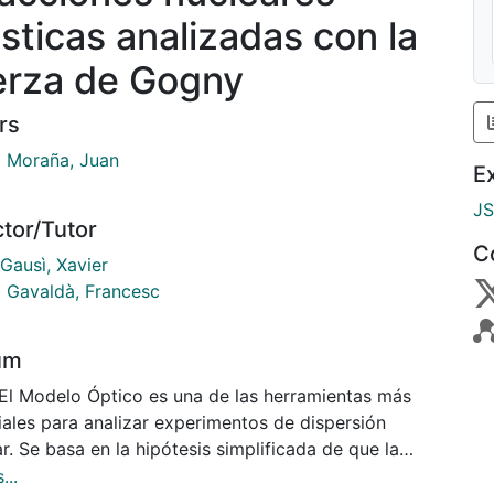
ásticas analizadas con la
erza de Gogny
rs
 Moraña, Juan
E
J
ctor/Tutor
C
Gausì, Xavier
t Gavaldà, Francesc
um
 El Modelo Óptico es una de las herramientas más
iales para analizar experimentos de dispersión
r. Se basa en la hipótesis simplificada de que la
cción nucleón-nucleón individual entre el proyectil y
...