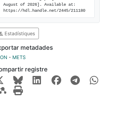
August of 2026]. Available at: 
https://hdl.handle.net/2445/211180
Estadístiques
xportar metadades
SON
-
METS
ompartir registre