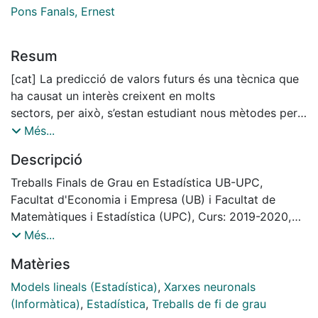
Pons Fanals, Ernest
Resum
[cat] La predicció de valors futurs és una tècnica que
ha causat un interès creixent en molts
sectors, per això, s’estan estudiant nous mètodes per
tal de poder conèixer les situacions
Més...
futures de la manera més exacta possible. En aquest
Descripció
treball de fi de grau, es realitzarà una
comparativa entre dos mètodes de predicció per
Treballs Finals de Grau en Estadística UB-UPC,
dades de sèries temporals, concretament,
Facultat d'Economia i Empresa (UB) i Facultat de
dades que fan referència al turisme a Espanya des de
Matemàtiques i Estadística (UPC), Curs: 2019-2020,
l’any 2000 fins l’actualitat. Per això
Tutor: Ernest Pons Fanals
Més...
s’utilitzaran els models ARIMA i les Xarxes Neuronals.
Matèries
Per fer-ho, s’ha fet una àmplia
recerca dels mètodes i un anàlisi de les dades que
Models lineals (Estadística)
,
Xarxes neuronals
s’estudien. S’han implementat els
(Informàtica)
,
Estadística
,
Treballs de fi de grau
mètodes adaptant-los a les dades i tot seguit, s’ha