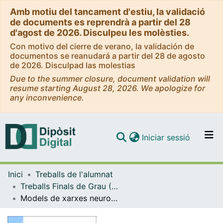
Amb motiu del tancament d'estiu, la validació
de documents es reprendrà a partir del 28
d'agost de 2026. Disculpeu les molèsties.
Con motivo del cierre de verano, la validación de
documentos se reanudará a partir del 28 de agosto
de 2026. Disculpad las molestias
Due to the summer closure, document validation will
resume starting August 28, 2026. We apologize for
any inconvenience.
(current)
Iniciar sessió
Comunitats i col·leccions
Inici
Treballs de l'alumnat
Navega per tot el DD
Treballs Finals de Grau (TFG) - Estadística UB-UPC
Com publicar
Models de xarxes neuronals versus models lineals per la predicció de sèries temporals
Contacte