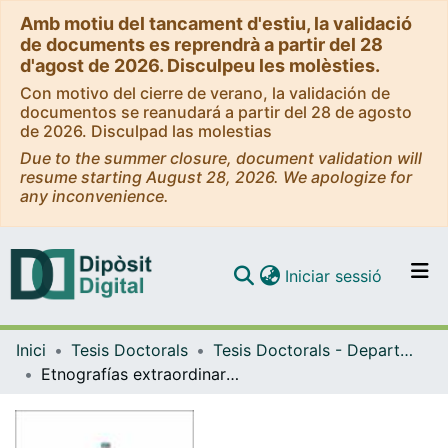
Amb motiu del tancament d'estiu, la validació
de documents es reprendrà a partir del 28
d'agost de 2026. Disculpeu les molèsties.
Con motivo del cierre de verano, la validación de
documentos se reanudará a partir del 28 de agosto
de 2026. Disculpad las molestias
Due to the summer closure, document validation will
resume starting August 28, 2026. We apologize for
any inconvenience.
(current)
Iniciar sessió
Comunitats i col·leccions
Inici
Tesis Doctorals
Tesis Doctorals - Departament - Antropologia Social
Navega per tot el DD
Etnografías extraordinarias. Asombros, espectros y otras apariciones en Salto, Uruguay
Com publicar
Contacte