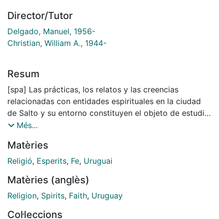
Director/Tutor
Delgado, Manuel, 1956-
Christian, William A., 1944-
Resum
[spa] Las prácticas, los relatos y las creencias
relacionadas con entidades espirituales en la ciudad
de Salto y su entorno constituyen el objeto de estudio
de esta investigación. Los hombres y mujeres
Més...
protagonistas e informantes –funcionarios, jubilados,
Matèries
trabajadores rurales, policías, artistas, docentes,
comerciantes y finqueros– son habitantes de la ciudad,
Religió
,
Esperits
,
Fe
,
Uruguai
vecinos de pequeños poblados, así como peregrinos y
Matèries (anglès)
trabajadores de La Aurora, una zona rural tenida por
mística. Sus historias personales, ideas, vivencias y
Religion
,
Spirits
,
Faith
,
Uruguay
preguntas proporcionaron la materia principal para
Col·leccions
una etnografía que pretende aproximarse a la