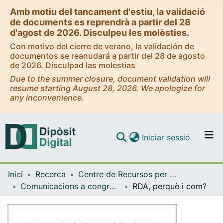
Amb motiu del tancament d'estiu, la validació
de documents es reprendrà a partir del 28
d'agost de 2026. Disculpeu les molèsties.
Con motivo del cierre de verano, la validación de
documentos se reanudará a partir del 28 de agosto
de 2026. Disculpad las molestias
Due to the summer closure, document validation will
resume starting August 28, 2026. We apologize for
any inconvenience.
(current)
Iniciar sessió
Comunitats i col·leccions
Inici
Recerca
Centre de Recursos per a l'Aprenentatge i la Investigació (CRAI-UB)
Navega per tot el DD
Comunicacions a congressos / Jornades / Presentacions (CRAI-UB)
RDA, perquè i com?
Com publicar
Contacte