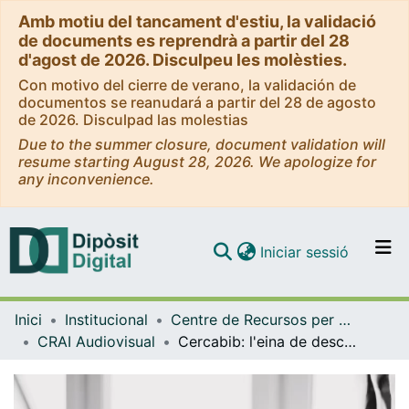
Amb motiu del tancament d'estiu, la validació
de documents es reprendrà a partir del 28
d'agost de 2026. Disculpeu les molèsties.
Con motivo del cierre de verano, la validación de
documentos se reanudará a partir del 28 de agosto
de 2026. Disculpad las molestias
Due to the summer closure, document validation will
resume starting August 28, 2026. We apologize for
any inconvenience.
(current)
Iniciar sessió
Comunitats i col·leccions
Inici
Institucional
Centre de Recursos per a l'Aprenentatge i la Investigació (CRAI-UB) - Institucional
Navega per tot el DD
CRAI Audiovisual
Cercabib: l'eina de descoberta del CRAI de la UB es renova [vídeo]
Com publicar
Contacte