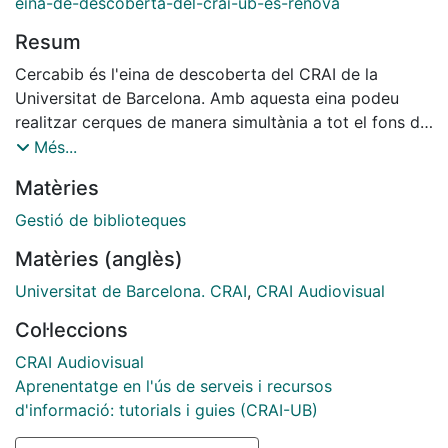
eina-de-descoberta-del-crai-ub-es-renova
Resum
Cercabib és l'eina de descoberta del CRAI de la
Universitat de Barcelona. Amb aquesta eina podeu
realitzar cerques de manera simultània a tot el fons del
CRAI al marge del suport, tipologia o ubicació del
Més...
recurs. És a dir: llibres, revistes, articles de revista,
Matèries
tesis, audiovisuals i altres, independentment de si són
recursos en paper o format electrònic i de si estan
Gestió de biblioteques
ubicats físicament a algun dels nostres CRAI
Matèries (anglès)
Biblioteques o allotjats en un servidor propi o aliè.
Universitat de Barcelona. CRAI
,
CRAI Audiovisual
Col·leccions
CRAI Audiovisual
Aprenentatge en l'ús de serveis i recursos
d'informació: tutorials i guies (CRAI-UB)