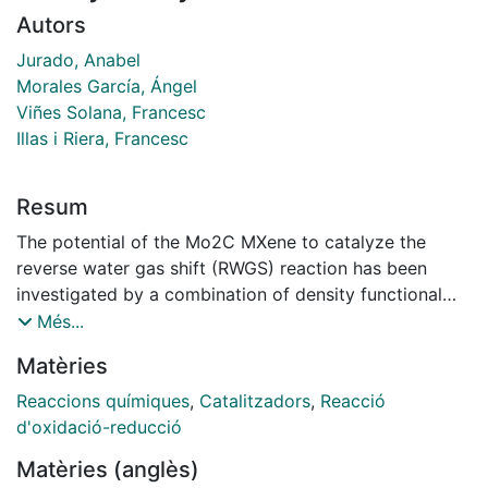
Autors
Jurado, Anabel
Morales García, Ángel
Viñes Solana, Francesc
Illas i Riera, Francesc
Resum
The potential of the Mo2C MXene to catalyze the
reverse water gas shift (RWGS) reaction has been
investigated by a combination of density functional
theory (DFT)-based calculations, atomistic
Més...
thermodynamics, and microkinetic simulations.
Matèries
Different catalytic routes are explored including redox
and associative (carboxyl and formate) mechanisms at
Reaccions químiques
,
Catalitzadors
,
Reacció
a high temperature at which the RWGS reaction is
d'oxidació-reducció
exothermic. The present study predicts that, on the
Matèries (anglès)
Mo2C MXene, the RWGS reaction proceeds