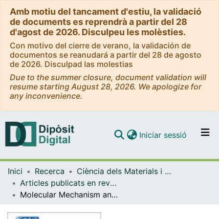
Amb motiu del tancament d'estiu, la validació
de documents es reprendrà a partir del 28
d'agost de 2026. Disculpeu les molèsties.
Con motivo del cierre de verano, la validación de
documentos se reanudará a partir del 28 de agosto
de 2026. Disculpad las molestias
Due to the summer closure, document validation will
resume starting August 28, 2026. We apologize for
any inconvenience.
(current)
Iniciar sessió
Comunitats i col·leccions
Inici
Recerca
Ciència dels Materials i Química Física
Navega per tot el DD
Articles publicats en revistes (Ciència dels Materials i Química Física)
Com publicar
Molecular Mechanism and Microkinetic Analysis of the Reverse Water Gas Shift Reaction Heterogeneously Catalyzed by the Mo2C MXene
Contacte