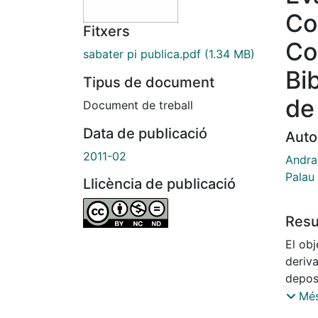
Co
Fitxers
Co
sabater pi publica.pdf
(1.34 MB)
Bib
Tipus de document
de
Document de treball
Data de publicació
Auto
2011-02
Andra
Palau
Llicència de publicació
Res
El obj
deriv
depos
Bibli
Més
peque