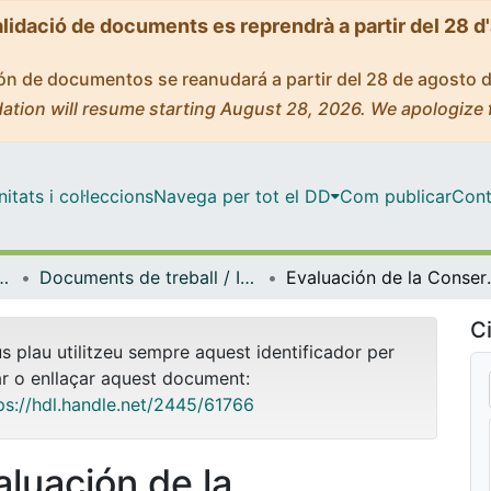
alidació de documents es reprendrà a partir del 28 d
ción de documentos se reanudará a partir del 28 de agosto 
ation will resume starting August 28, 2026. We apologize 
tats i col·leccions
Navega per tot el DD
Com publicar
Cont
l'Aprenentatge i la Investigació (CRAI-UB)
Documents de treball / Informes (CRAI-UB)
Evaluación de la Conservación de
Ci
us plau utilitzeu sempre aquest identificador per
ar o enllaçar aquest document:
ps://hdl.handle.net/2445/61766
aluación de la