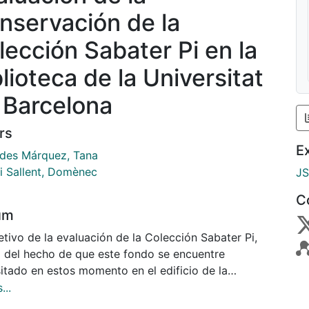
nservación de la
lección Sabater Pi en la
lioteca de la Universitat
 Barcelona
rs
E
des Márquez, Tana
 i Sallent, Domènec
J
C
um
etivo de la evaluación de la Colección Sabater Pi,
a del hecho de que este fondo se encuentre
itado en estos momento en el edificio de la
oteca de Bellas Artes, ocupando dos salas y un
...
ño almacén, compartiendo un espacio que