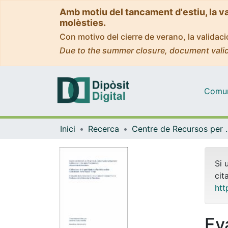
Amb motiu del tancament d'estiu, la v
molèsties.
Con motivo del cierre de verano, la valida
Due to the summer closure, document valid
Comuni
Inici
Recerca
Centre de Recursos per a 
Si 
cit
htt
Ev