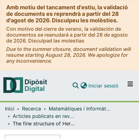
Amb motiu del tancament d'estiu, la validació
de documents es reprendrà a partir del 28
d'agost de 2026. Disculpeu les molèsties.
Con motivo del cierre de verano, la validación de
documentos se reanudará a partir del 28 de agosto
de 2026. Disculpad las molestias
Due to the summer closure, document validation will
resume starting August 28, 2026. We apologize for
any inconvenience.
(current)
Iniciar sessió
Comunitats i col·leccions
Inici
Recerca
Matemàtiques i Informàtica
Navega per tot el DD
Articles publicats en revistes (Matemàtiques i Informàtica)
Com publicar
The fine structure of Herman rings
Contacte