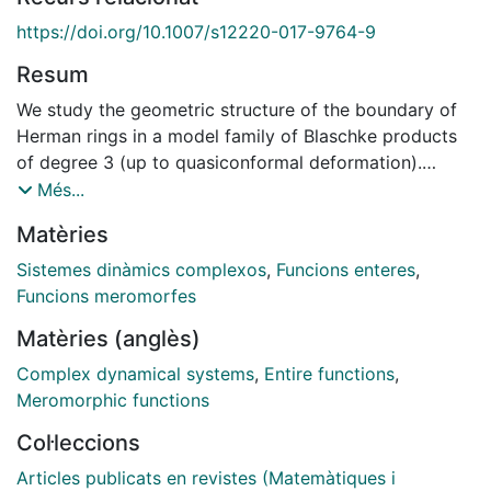
https://doi.org/10.1007/s12220-017-9764-9
Resum
We study the geometric structure of the boundary of
Herman rings in a model family of Blaschke products
of degree 3 (up to quasiconformal deformation).
Shishikura's quasi-conformal surgery relates the
Més...
Herman ring to the Siegel disk of a quadratic
Matèries
polynomial. By studying the regularity properties of
the maps involved, we transfer McMullen's results on
Sistemes dinàmics complexos
,
Funcions enteres
,
the fine local geometry of Siegel disks to the Herman
Funcions meromorfes
ring setting.
Matèries (anglès)
Complex dynamical systems
,
Entire functions
,
Meromorphic functions
Col·leccions
Articles publicats en revistes (Matemàtiques i