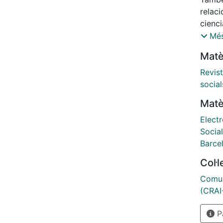
relacionat: http://www.ub.edu/u
cienc
barce
Més
Matè
Revis
social
Matè
Electr
Socia
Barce
Col·
Comun
(CRAI
Pà