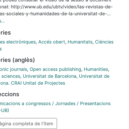
btv/video/las-revistas-de-
ias-sociales-y-humanidades-de-la-universitat-de-
lona-en-rcub
...
ries
tes electròniques
,
Accés obert
,
Humanitats
,
Ciències
s
ries (anglès)
onic journals
,
Open access publishing
,
Humanities
,
l sciences
,
Universitat de Barcelona
,
Universitat de
lona. CRAI Unitat de Projectes
leccions
icacions a congressos / Jornades / Presentacions
-UB)
gina completa de l'ítem