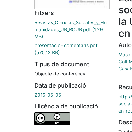
so
Fitxers
la
Revistas_Ciencias_Sociales_y_Hu
manidades_UB_RCUB.pdf
(1.29
en
MB)
Auto
presentacio+comentaris.pdf
(570.13 KB)
Masde
Coll 
Tipus de document
Casals
Objecte de conferència
Data de publicació
Recu
2016-05-05
http:
socia
Llicència de publicació
en-rc
Desc
També