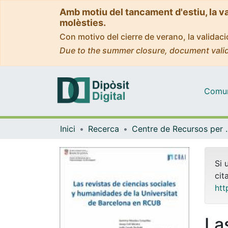
Amb motiu del tancament d'estiu, la v
molèsties.
Con motivo del cierre de verano, la valida
Due to the summer closure, document valid
Comuni
Inici
Recerca
Centre de Recursos per a 
Si 
cit
htt
La