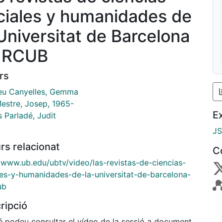
ciales y humanidades de
 Universitat de Barcelona
 RCUB
rs
u Canyelles, Gemma
Mestre, Josep, 1965-
E
 Parladé, Judit
J
rs relacionat
C
//www.ub.edu/ubtv/video/las-revistas-de-ciencias-
les-y-humanidades-de-la-universitat-de-barcelona-
ub
ripció
 podeu consultar el vídeo de la sessió a document