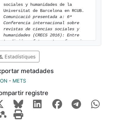
sociales y humanidades de la 
Universitat de Barcelona en RCUB. 
Comunicació presentada a: 6ª 
Conferencia internacional sobre 
revistas de ciencias sociales y 
humanidades (CRECS 2016): Entre 
tradición y futuro: transformaciones 
en la revisión por pares
. edición 
electrónica y certificación de la 
Estadístiques
calidad. Universitat de Barcelona. 
Vol. Barcelona. [consulted: 6 of 
xportar metadades
August of 2026]. Available at: 
https://hdl.handle.net/2445/98365
SON
-
METS
ompartir registre