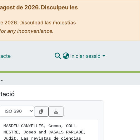
'agost de 2026. Disculpeu les
de 2026. Disculpad las molestias
for any inconvenience.
acte
Iniciar sessió
de ciencias sociales y humanidades de la Universitat de Barcelona en RCUB
tació
MASDEU CANYELLES, Gemma, COLL 
MESTRE, Josep and CASALS PARLADÉ, 
Judit. Las revistas de ciencias 