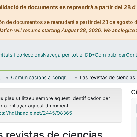
alidació de documents es reprendrà a partir del 28 d
ción de documentos se reanudará a partir del 28 de agosto 
ation will resume starting August 28, 2026. We apologize 
tats i col·leccions
Navega per tot el DD
Com publicar
Cont
l'Aprenentatge i la Investigació (CRAI-UB)
Comunicacions a congressos / Jornades / Presentacions (CRAI-UB)
Las revistas 
Ci
us plau utilitzeu sempre aquest identificador per
ar o enllaçar aquest document:
ps://hdl.handle.net/2445/98365
s revistas de ciencias