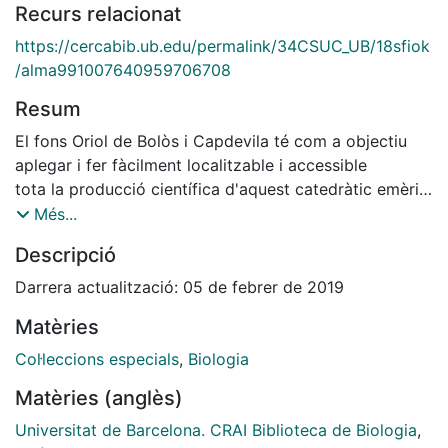
Recurs relacionat
https://cercabib.ub.edu/permalink/34CSUC_UB/18sfiok
/alma991007640959706708
Resum
El fons Oriol de Bolòs i Capdevila té com a objectiu
aplegar i fer fàcilment localitzable i accessible
tota la producció científica d'aquest catedràtic emèrit
de la Universitat de Barcelona. El fons inclou
Més...
també documents que fan referència a la seva persona
Descripció
i/o a la seva obra. Amb la creació d'aquest
fons, la Biblioteca pretén, a la vegada, retre
Darrera actualització: 05 de febrer de 2019
homenatge a la figura d'aquest destacat membre de la
Matèries
Universitat de Barcelona.
Col·leccions especials
,
Biologia
Matèries (anglès)
Universitat de Barcelona. CRAI Biblioteca de Biologia
,