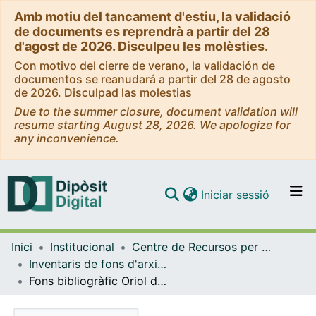
Amb motiu del tancament d'estiu, la validació
de documents es reprendrà a partir del 28
d'agost de 2026. Disculpeu les molèsties.
Con motivo del cierre de verano, la validación de
documentos se reanudará a partir del 28 de agosto
de 2026. Disculpad las molestias
Due to the summer closure, document validation will
resume starting August 28, 2026. We apologize for
any inconvenience.
(current)
Iniciar sessió
Comunitats i col·leccions
Inici
Institucional
Centre de Recursos per a l'Aprenentatge i la Investigació (CRAI-UB) - Institucional
Navega per tot el DD
Inventaris de fons d'arxiu i de col·leccions especials (CRAI-UB)
Com publicar
Fons bibliogràfic Oriol de Bolòs i Capdevila
Contacte