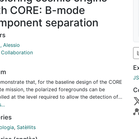
th CORE: B-mode
mponent separation
rs
, Alessio
Collaboration
E
um
J
monstrate that, for the baseline design of the CORE
ite mission, the polarized foregrounds can be
C
lled at the level required to allow the detection of
rimordial cosmic microwave background (CMB) B-
...
polarization with the desired accuracy at both
ries
zation and recombination scales, for tensor-to-
 ratio values of rgsim 5× 10−3. We consider detailed
logia
,
Satèl·lits
imulations based on state-of-the-art CMB