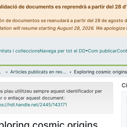
alidació de documents es reprendrà a partir del 28 d
ción de documentos se reanudará a partir del 28 de agosto 
ation will resume starting August 28, 2026. We apologize 
tats i col·leccions
Navega per tot el DD
Com publicar
Cont
trofísica
Articles publicats en revistes (Física Quàntica i Astrofísica)
Ci
us plau utilitzeu sempre aquest identificador per
ar o enllaçar aquest document:
ps://hdl.handle.net/2445/143171
ploring cosmic origins