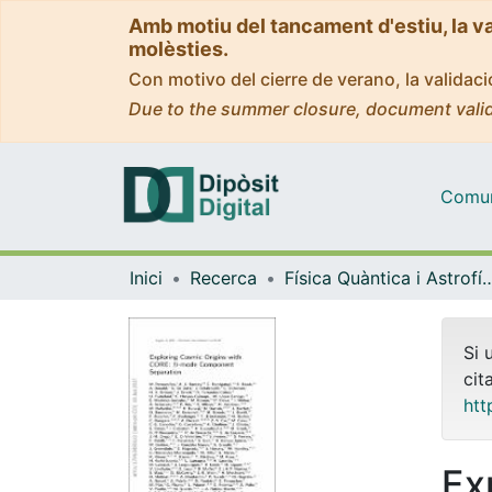
Amb motiu del tancament d'estiu, la v
molèsties.
Con motivo del cierre de verano, la valida
Due to the summer closure, document valid
Comuni
Inici
Recerca
Física Quàntica i As
Si 
cit
htt
Ex