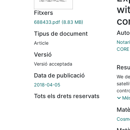
wi
Fitxers
co
688433.pdf
(8.83 MB)
Auto
Tipus de document
Notari
Article
CORE 
Versió
Versió acceptada
Res
Data de publicació
We de
satell
2018-04-05
contro
Tots els drets reservats
the p
Més
mode 
Matè
reioni
scalar
Cosmo
sky s