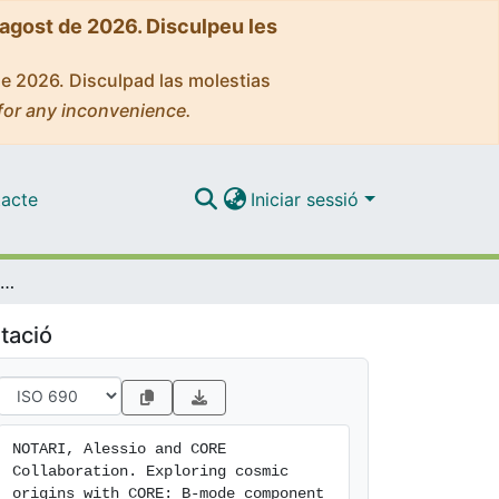
'agost de 2026. Disculpeu les
de 2026. Disculpad las molestias
for any inconvenience.
acte
Iniciar sessió
Exploring cosmic origins with CORE: B-mode component separation
tació
NOTARI, Alessio and CORE 
Collaboration. Exploring cosmic 
origins with CORE: B-mode component 