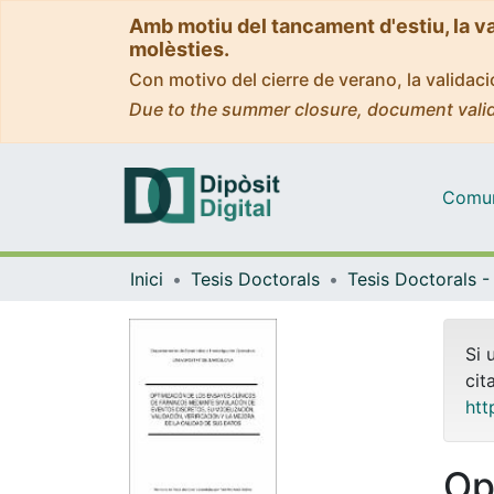
Amb motiu del tancament d'estiu, la v
molèsties.
Con motivo del cierre de verano, la valida
Due to the summer closure, document valid
Comuni
Inici
Tesis Doctorals
Si 
cit
htt
Op