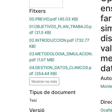
en
Fitxers
fa
00.PREVIO.pdf
(45.03 KB)
si
01.OBJETIVOS_PLAN_TRABAJO.p
df
(31.5 KB)
di
02.INTRODUCCION.pdf
(732.77
val
KB)
03.METODOLOGIA_SIMULACION.
me
pdf
(1.07 MB)
da
04.GESTION_DATOS_CLINICOS.p
df
(354.44 KB)
Auto
Mostrar-ne més
Monle
Tipus de document
Tesi
Dire
Versió
Ocaña 