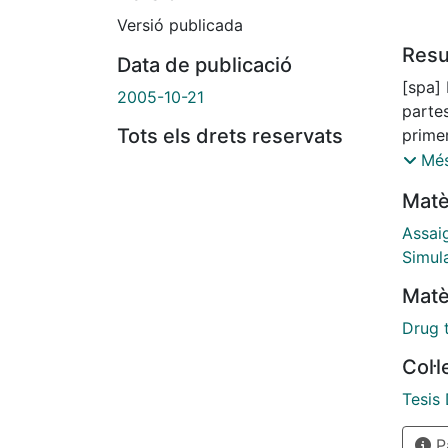
Versió publicada
Res
Data de publicació
[spa] 
2005-10-21
partes
Tots els drets reservats
prime
estad
Més
produ
Matè
cuand
ensay
Assai
utiliz
Simul
aspec
Matè
farma
Graci
Drug 
estad
Col·
lineal
como 
Tesis
Actua
Pà
reali