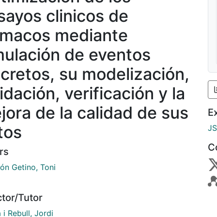
sayos clinicos de
rmacos mediante
mulación de eventos
scretos, su modelización,
idación, verificación y la
jora de la calidad de sus
E
tos
J
C
rs
ón Getino, Toni
ctor/Tutor
i Rebull, Jordi