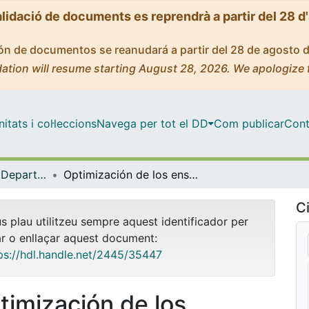
alidació de documents es reprendrà a partir del 28 d
ción de documentos se reanudará a partir del 28 de agosto 
ation will resume starting August 28, 2026. We apologize 
tats i col·leccions
Navega per tot el DD
Com publicar
Cont
Tesis Doctorals - Departament - Estadística
Optimización de los ensayos clinicos de farmacos mediante simulación de eventos discretos, su modelización, validación, verificación y la mejora de la calidad de sus datos
Ci
us plau utilitzeu sempre aquest identificador per
ar o enllaçar aquest document:
ps://hdl.handle.net/2445/35447
timización de los