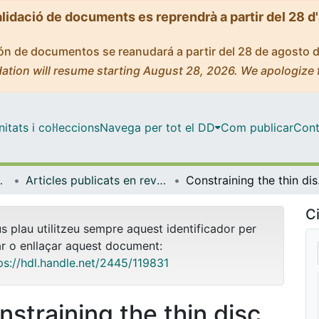
alidació de documents es reprendrà a partir del 28 d
ción de documentos se reanudará a partir del 28 de agosto 
ation will resume starting August 28, 2026. We apologize 
tats i col·leccions
Navega per tot el DD
Com publicar
Cont
trofísica
Articles publicats en revistes (Física Quàntica i Astrofísica)
Constraining
Ci
us plau utilitzeu sempre aquest identificador per
ar o enllaçar aquest document:
ps://hdl.handle.net/2445/119831
nstraining the thin disc