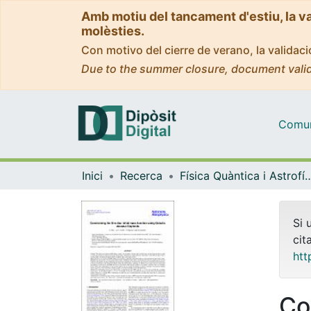
Amb motiu del tancament d'estiu, la v
molèsties.
Con motivo del cierre de verano, la valida
Due to the summer closure, document valid
Comuni
Inici
Recerca
Física Quàntica i As
Si 
cit
htt
Co