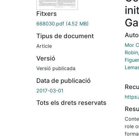
in
Fitxers
Ga
668030.pdf
(4.52 MB)
Auto
Tipus de document
Mor C
Article
Robin,
Versió
Figue
Lemas
Versió publicada
Data de publicació
Recu
2017-03-01
https
Tots els drets reservats
Res
Contex
role o
forma