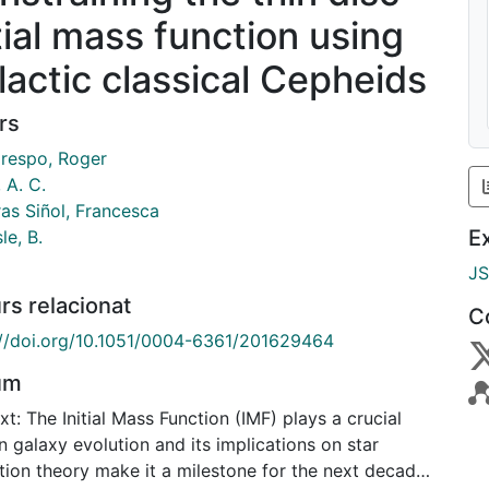
itial mass function using
lactic classical Cepheids
rs
respo, Roger
 A. C.
ras Siñol, Francesca
E
le, B.
J
rs relacionat
C
://doi.org/10.1051/0004-6361/201629464
um
t: The Initial Mass Function (IMF) plays a crucial
n galaxy evolution and its implications on star
tion theory make it a milestone for the next decade.