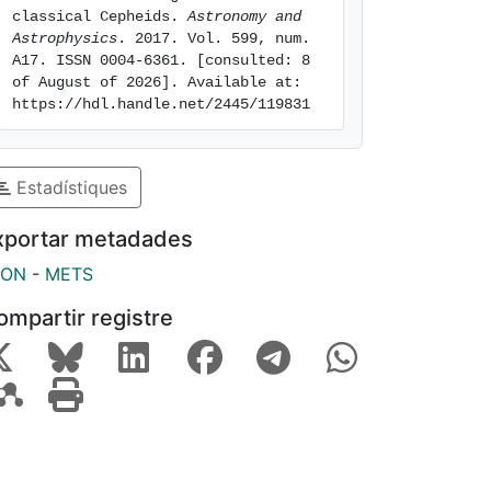
classical Cepheids. 
Astronomy and 
Astrophysics
. 2017. Vol. 599, num. 
A17. ISSN 0004-6361. [consulted: 8 
of August of 2026]. Available at: 
https://hdl.handle.net/2445/119831
Estadístiques
xportar metadades
SON
-
METS
ompartir registre