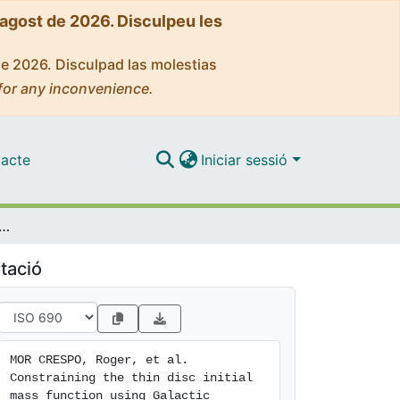
'agost de 2026. Disculpeu les
de 2026. Disculpad las molestias
for any inconvenience.
acte
Iniciar sessió
 the thin disc initial mass function using Galactic classical Cepheids
tació
MOR CRESPO, Roger, et al. 
Constraining the thin disc initial 
mass function using Galactic 