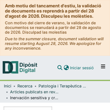
Amb motiu del tancament d'estiu, la validació
de documents es reprendrà a partir del 28
d'agost de 2026. Disculpeu les molèsties.
Con motivo del cierre de verano, la validación de
documentos se reanudará a partir del 28 de agosto
de 2026. Disculpad las molestias
Due to the summer closure, document validation will
resume starting August 28, 2026. We apologize for
any inconvenience.
(current)
Iniciar sessió
Comunitats i col·leccions
Inici
Recerca
Patologia i Terapèutica Experimental
Navega per tot el DD
Articles publicats en revistes (Patologia i Terapèutica Experimental)
Com publicar
Inervación sensitiva y crecimiento mandibular: propuesta de modelo experimental para acceso quirúrgico al nervio alveolar inferior preservando estructuras musculoesqueléticas en Conejo New Zealand White pos-destetados
Contacte