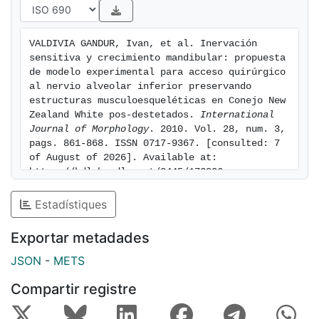
fueron controlados bajo condiciones estandarizadas
durante 90 días. Se evaluaron los siguientes aspectos:
1. Progreso de curación de herida quirúrgica; 2. Se
VALDIVIA GANDUR, Ivan, et al. Inervación 
utilizó un protocolo de valoración de aplicabilidad del
sensitiva y crecimiento mandibular: propuesta 
diseño quirúrgico basado en las directrices generales
de modelo experimental para acceso quirúrgico 
de Morton y Griffitt para detección de dolor y
al nervio alveolar inferior preservando 
estructuras musculoesqueléticas en Conejo New 
disconfort en animales de experimentación y las
Zealand White pos-destetados. 
International 
directrices específicas del Southwestern Medical
Journal of Morphology
. 2010. Vol. 28, num. 3, 
Center para evaluación de dolor y disconfort en
pags. 861-868. ISSN 0717-9367. [consulted: 7 
conejos. Según los parámetros analizados, no se
of August of 2026]. Available at: 
observaron valores indicadores de inaplicabilidad del
https://hdl.handle.net/2445/172806
protocolo propuesto. El progreso de la herida
Estadístiques
quirúrgica se consideró normal. Estudios que analizan
la participación de la inervación sensitiva en aspectos
Exportar metadades
fisiológicos mandibulares muestran vías quirúrgicas
para modificar la estructura nerviosa que implican
JSON
-
METS
alteraciones musculoesqueléticas. El procedimiento
Compartir registre
aquí presentado preserva estas estructuras y es bien
tolerado por este animal en etapas tempranas de