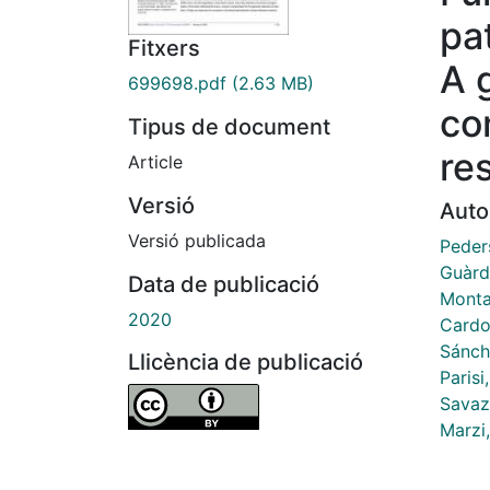
pa
Fitxers
A 
699698.pdf
(2.63 MB)
co
Tipus de document
re
Article
Versió
Auto
Versió publicada
Peders
Guàrd
Data de publicació
Monta
2020
Cardo
Sánch
Llicència de publicació
Parisi
Savazz
Marzi,