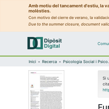
Amb motiu del tancament d'estiu, la v
molèsties.
Con motivo del cierre de verano, la valida
Due to the summer closure, document valid
Comuni
Inici
Recerca
Psicologia Socia
Si 
cit
htt
Fu