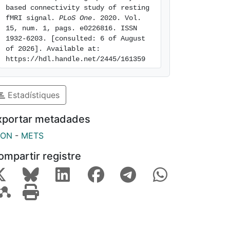
based connectivity study of resting 
fMRI signal. 
PLoS One
. 2020. Vol. 
15, num. 1, pags. e0226816. ISSN 
1932-6203. [consulted: 6 of August 
of 2026]. Available at: 
https://hdl.handle.net/2445/161359
Estadístiques
xportar metadades
SON
-
METS
ompartir registre