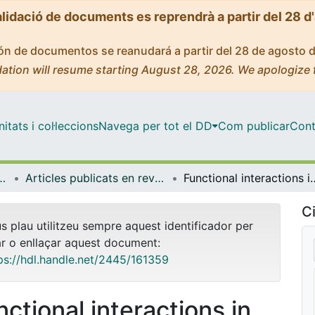
alidació de documents es reprendrà a partir del 28 d
ción de documentos se reanudará a partir del 28 de agosto 
ation will resume starting August 28, 2026. We apologize 
tats i col·leccions
Navega per tot el DD
Com publicar
Cont
l i Psicologia Quantitativa
Articles publicats en revistes (Psicologia Social i Psicologia Quantitativa)
Functional interactions in patients with hemianopia: A graph 
Ci
us plau utilitzeu sempre aquest identificador per
ar o enllaçar aquest document:
ps://hdl.handle.net/2445/161359
nctional interactions in