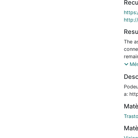
Recu
https
http:
Res
The a
connec
remai
to bet
Més
uncons
Desc
awaren
connec
Podeu 
contro
a: 
study 
Matè
and as
conne
Trasto
lesion
Matè
and s
functi