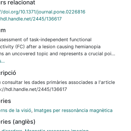
rs relacionat
://doi.org/10.1371/journal.pone.0226816
//hdl.handle.net/2445/136617
um
ssessment of task-independent functional
tivity (FC) after a lesion causing hemianopia
ns an uncovered topic and represents a crucial point
ter understand the neural basis of blindsight (i.e.
...
cious visually triggered behavior) and visual
ripció
ess. In this light, we evaluated functional
tivity (FC) in 10 hemianopic patients and 10 healthy
consultar les dades primàries associades a l'article
ls in a resting state paradigm. The main aim of this
http://hdl.handle.net/2445/136617
is twofold: first of all we focused on the description
ries
sessment of density and intensity of functional
ctivity and network topology with and without a
rns de la visió
,
Imatges per ressonància magnètica
 affecting the visual pathway, and then we extracted
ries (anglès)
tatistically compared network metrics, focusing on
onal segregation, integration and specialization.