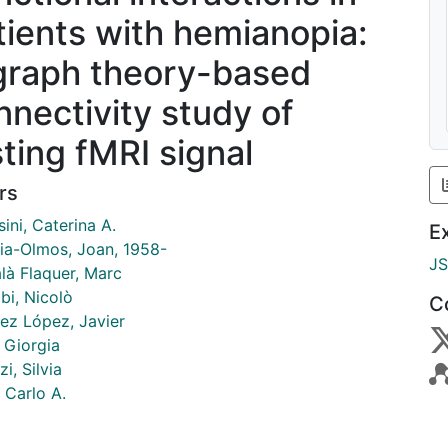
tients with hemianopia:
graph theory-based
nnectivity study of
sting fMRI signal
rs
ini, Caterina A.
E
ia-Olmos, Joan, 1958-
J
là Flaquer, Marc
bi, Nicolò
C
ez López, Javier
, Giorgia
i, Silvia
 Carlo A.