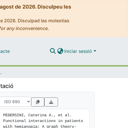
'agost de 2026. Disculpeu les
de 2026. Disculpad las molestias
for any inconvenience.
acte
Iniciar sessió
theory-based connectivity study of resting fMRI signal
tació
PEDERSINI, Caterina A., et al. 
Functional interactions in patients 
with hemianopia: A graph theory-