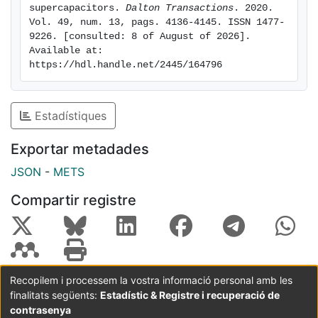
supercapacitors. 
Dalton Transactions
. 2020. 
Vol. 49, num. 13, pags. 4136-4145. ISSN 1477-
9226. [consulted: 8 of August of 2026]. 
Available at: 
https://hdl.handle.net/2445/164796
Estadístiques
Exportar metadades
JSON
-
METS
Compartir registre
Recopilem i processem la vostra informació personal amb les
finalitats següents:
Estadístic & Registre i recuperació de
Coordinació:
CRAI UB
Avís legal
Metadades
subjectes a:
contrasenya