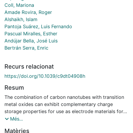
Coll, Mariona
Amade Rovira, Roger
Alshaikh, Islam
Pantoja Suárez, Luis Fernando
Pascual Miralles, Esther
Andújar Bella, José Luis
Bertrán Serra, Enric
Recurs relacionat
https://doi.org/10.1039/c9dt04908h
Resum
The combination of carbon nanotubes with transition
metal oxides can exhibit complementary charge
storage properties for use as electrode materials for
next generation energy storage devices. One of the
Més...
biggest challenges so far is to synthesize
Matèries
homogeneous oxide coatings on carbon nanotube