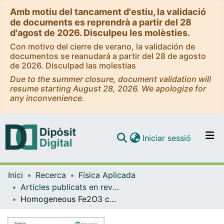
Amb motiu del tancament d'estiu, la validació
de documents es reprendrà a partir del 28
d'agost de 2026. Disculpeu les molèsties.
Con motivo del cierre de verano, la validación de
documentos se reanudará a partir del 28 de agosto
de 2026. Disculpad las molestias
Due to the summer closure, document validation will
resume starting August 28, 2026. We apologize for
any inconvenience.
(current)
Iniciar sessió
Comunitats i col·leccions
Inici
Recerca
Física Aplicada
Navega per tot el DD
Articles publicats en revistes (Física Aplicada)
Com publicar
Homogeneous Fe2O3 coatings on carbon nanotube structures for supercapacitors
Contacte