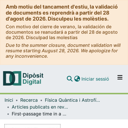
Amb motiu del tancament d'estiu, la validació
de documents es reprendrà a partir del 28
d'agost de 2026. Disculpeu les molèsties.
Con motivo del cierre de verano, la validación de
documentos se reanudará a partir del 28 de agosto
de 2026. Disculpad las molestias
Due to the summer closure, document validation will
resume starting August 28, 2026. We apologize for
any inconvenience.
(current)
Iniciar sessió
Comunitats i col·leccions
Inici
Recerca
Física Quàntica i Astrofísica
Navega per tot el DD
Articles publicats en revistes (Física Quàntica i Astrofísica)
Com publicar
First-passage time in a bistable potential with colored noise
Contacte