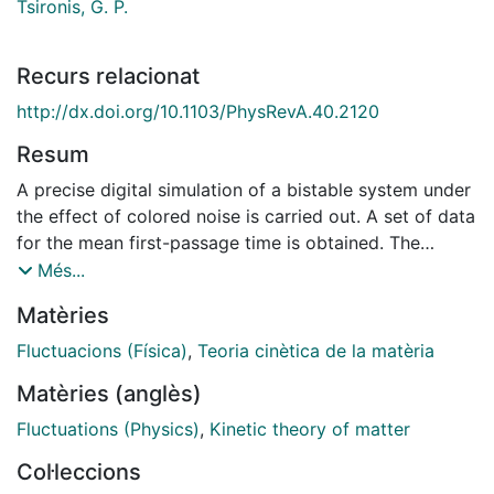
Tsironis, G. P.
Recurs relacionat
http://dx.doi.org/10.1103/PhysRevA.40.2120
Resum
A precise digital simulation of a bistable system under
the effect of colored noise is carried out. A set of data
for the mean first-passage time is obtained. The
results are interpreted and compared with presently
Més...
available theories, which are revisited following a new
Matèries
insight. Discrepancies that have been discussed in the
literature are understood within our framework.
Fluctuacions (Física)
,
Teoria cinètica de la matèria
Matèries (anglès)
Fluctuations (Physics)
,
Kinetic theory of matter
Col·leccions