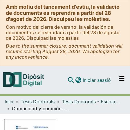
Amb motiu del tancament d'estiu, la validació
de documents es reprendrà a partir del 28
d'agost de 2026. Disculpeu les molèsties.
Con motivo del cierre de verano, la validación de
documentos se reanudará a partir del 28 de agosto
de 2026. Disculpad las molestias
Due to the summer closure, document validation will
resume starting August 28, 2026. We apologize for
any inconvenience.
(current)
Iniciar sessió
Comunitats i col·leccions
Inici
Tesis Doctorals
Tesis Doctorals - Escola Universitària d'Infermeria
Navega per tot el DD
Comunidad y curación. Redes de ayuda para mantener la sobriedad
Com publicar
Contacte