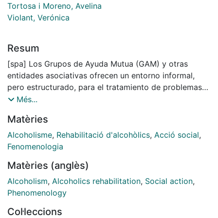
Tortosa i Moreno, Avelina
Violant, Verónica
Resum
[spa] Los Grupos de Ayuda Mutua (GAM) y otras
entidades asociativas ofrecen un entorno informal,
pero estructurado, para el tratamiento de problemas
de salud se encuentran entre el ámbito institucional y
Més...
el cuidado doméstico. Las personas que padecen una
Matèries
enfermedad crónica, una situación traumática que le
obliga a cambiar su forma de vida de manera
Alcoholisme
,
Rehabilitació d'alcohòlics
,
Acció social
,
involuntaria o aquellos que dependen de sustancias
Fenomenologia
tóxicas son las candidatas a formar grupos de ayuda
Matèries (anglès)
mutua. Muchas de estas comunidades surgen como
respuesta a situaciones que conllevan alguna forma de
Alcoholism
,
Alcoholics rehabilitation
,
Social action
,
estigma, se relacionan con fenómenos marginales,
Phenomenology
desviaciones y enfermedades discapacitantes. El
Col·leccions
hecho de que sean grupos en los que la ayuda