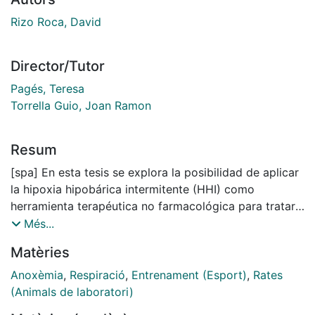
Rizo Roca, David
Director/Tutor
Pagés, Teresa
Torrella Guio, Joan Ramon
Resum
[spa] En esta tesis se explora la posibilidad de aplicar
la hipoxia hipobárica intermitente (HHI) como
herramienta terapéutica no farmacológica para tratar
el daño muscular que aparece como consecuencia del
Més...
ejercicio excéntrico en individuos entrenados. Debido
Matèries
a la necesidad de realizar pruebas invasivas, se
escogió un modelo animal. Se entrenaron ratas
Anoxèmia
,
Respiració
,
Entrenament (Esport)
,
Rates
Sprague-Dawley en un tapete rodante y se sometieron
(Animals de laboratori)
posteriormente a un protocolo de daño muscular