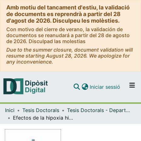
Amb motiu del tancament d'estiu, la validació
de documents es reprendrà a partir del 28
d'agost de 2026. Disculpeu les molèsties.
Con motivo del cierre de verano, la validación de
documentos se reanudará a partir del 28 de agosto
de 2026. Disculpad las molestias
Due to the summer closure, document validation will
resume starting August 28, 2026. We apologize for
any inconvenience.
(current)
Iniciar sessió
Comunitats i col·leccions
Inici
Tesis Doctorals
Tesis Doctorals - Departament - Biologia Cel·lular, Fisiologia i Immunologia
Navega per tot el DD
Efectos de la hipoxia hipobárica intermitente en la recuperación del daño muscular inducido por ejercicio excéntrico en ratas entrenadas
Com publicar
Contacte