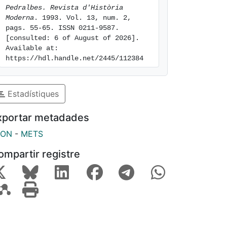
Pedralbes. Revista d'Història 
Moderna
. 1993. Vol. 13, num. 2, 
pags. 55-65. ISSN 0211-9587. 
[consulted: 6 of August of 2026]. 
Available at: 
https://hdl.handle.net/2445/112384
Estadístiques
xportar metadades
SON
-
METS
ompartir registre