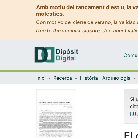
Amb motiu del tancament d'estiu, la v
molèsties.
Con motivo del cierre de verano, la valida
Due to the summer closure, document valid
Comuni
Inici
Recerca
Història i Arqueologia
Si 
cit
htt
El