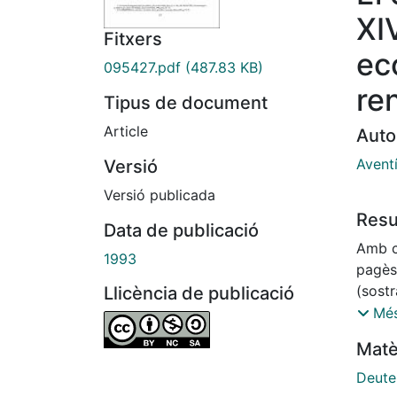
XI
Fitxers
ec
095427.pdf
(487.83 KB)
re
Tipus de document
Article
Auto
Avent
Versió
Versió publicada
Res
Data de publicació
Amb c
1993
pagès 
(sost
Llicència de publicació
l'eco
Més
el sen
Matè
les f
d'aque
Deute
desigu