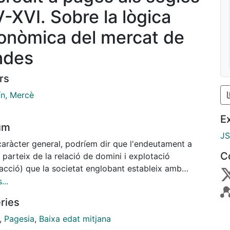
V-XVI. Sobre la lògica
onòmica del mercat de
ndes
rs
ín, Mercè
E
um
J
aràcter general, podríem dir que l'endeutament a
C
parteix de la relació de domini i explotació
racció) que la societat englobant estableix amb
nomia pagesa. Aquesta relació és, però, dinàmica en
...
tit que durant la baixa Edat Mitjana es transformen
ries
ormes d'explotació, concepte que, almenys a partir
sta època, integra o ha d'integrar també l'intercanvi
,
Pagesia
,
Baixa edat mitjana
al. Així, podríem afegir que, en part, l'endeutament