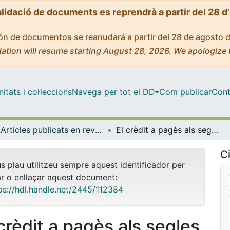
alidació de documents es reprendrà a partir del 28 d
ción de documentos se reanudará a partir del 28 de agosto 
ation will resume starting August 28, 2026. We apologize 
tats i col·leccions
Navega per tot el DD
Com publicar
Cont
Articles publicats en revistes (Història i Arqueologia)
El crèdit a pagès als segles XIV-XVI. Sobre la lògica econòmica del mercat de rendes
Ci
us plau utilitzeu sempre aquest identificador per
ar o enllaçar aquest document:
ps://hdl.handle.net/2445/112384
 crèdit a pagès als segles