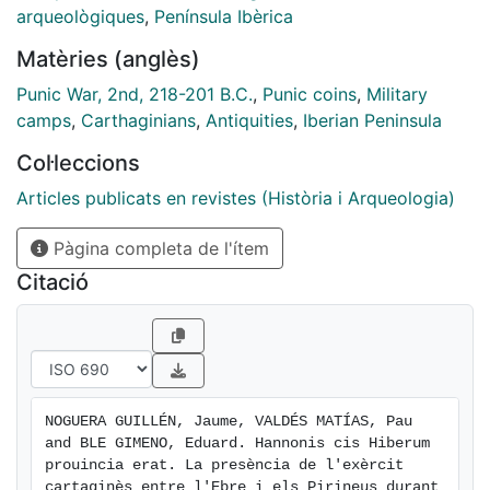
ens permeten localitzar aquests campaments,
arqueològiques
,
Península Ibèrica
bàsicament, mone- des, restes d'armament i
Matèries (anglès)
ceràmiques.
[eng] This work analyzes the Carthaginian military
Punic War, 2nd, 218-201 B.C.
,
Punic coins
,
Military
presence between the Ebro river and the Pyrenees in
camps
,
Carthaginians
,
Antiquities
,
Iberian Peninsula
the northeast of the Iberian Peninsula during the
Col·leccions
Second Punic War. In first place, references to written
sources and archaeological evidence are studied.
Articles publicats en revistes (Història i Arqueologia)
Secondly, the mentions of the ancient sources
Pàgina completa de l'ítem
concerning the disposition and structure of the
Carthaginian military camps are analyzed. Finally, we
Citació
present the movables related to those encampments;
mainly coins, weaponry and pottery.
NOGUERA GUILLÉN, Jaume, VALDÉS MATÍAS, Pau 
and BLE GIMENO, Eduard. Hannonis cis Hiberum 
prouincia erat. La presència de l'exèrcit 
cartaginès entre l'Ebre i els Pirineus durant 