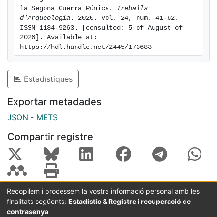
la Segona Guerra Púnica. 
Treballs 
d'Arqueologia
. 2020. Vol. 24, num. 41-62. 
ISSN 1134-9263. [consulted: 5 of August of 
2026]. Available at: 
https://hdl.handle.net/2445/173683
Estadístiques
Exportar metadades
JSON
-
METS
Compartir registre
Recopilem i processem la vostra informació personal amb les
finalitats següents:
Estadístic & Registre i recuperació de
Coordinació:
CRAI UB
Avís legal
Metadades
subjectes a:
contrasenya