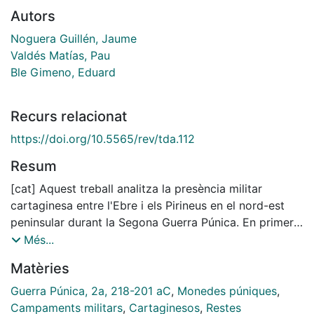
Autors
Noguera Guillén, Jaume
Valdés Matías, Pau
Ble Gimeno, Eduard
Recurs relacionat
https://doi.org/10.5565/rev/tda.112
Resum
[cat] Aquest treball analitza la presència militar
cartaginesa entre l'Ebre i els Pirineus en el nord-est
peninsular durant la Segona Guerra Púnica. En primer
lloc, s'estudien les referències de les fonts escrites i
Més...
els indicis arqueològics. En segon lloc, s'analitzen les
Matèries
mencions dels autors antics sobre la forma i disposició
dels campaments de campanya cartaginesos i,
Guerra Púnica, 2a, 218-201 aC
,
Monedes púniques
,
finalment, es presen- ten aquelles restes mobles que
Campaments militars
,
Cartaginesos
,
Restes