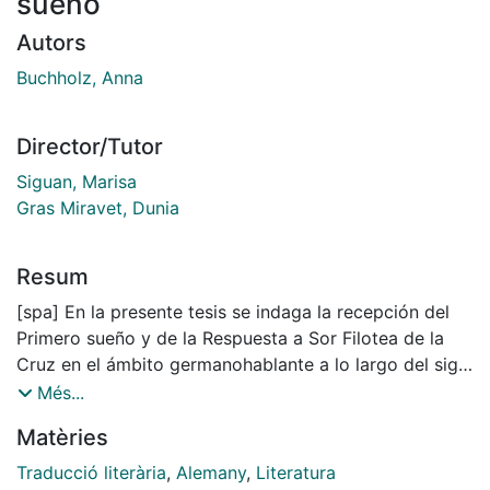
sueño
Autors
Buchholz, Anna
Director/Tutor
Siguan, Marisa
Gras Miravet, Dunia
Resum
[spa] En la presente tesis se indaga la recepción del
Primero sueño y de la Respuesta a Sor Filotea de la
Cruz en el ámbito germanohablante a lo largo del siglo
XX por medio de las versiones alemanas de estas dos
Més...
obras principales de Sor Juana Inés de la Cruz.
Matèries
Mientras que en la primera parte se ofrece una síntesis
del estado de la cuestión y de las líneas de
Traducció literària
,
Alemany
,
Literatura