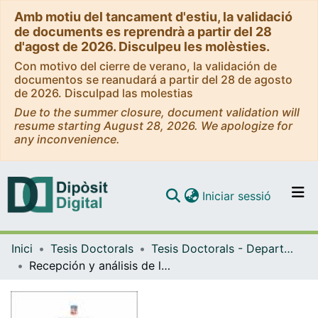
Amb motiu del tancament d'estiu, la validació
de documents es reprendrà a partir del 28
d'agost de 2026. Disculpeu les molèsties.
Con motivo del cierre de verano, la validación de
documentos se reanudará a partir del 28 de agosto
de 2026. Disculpad las molestias
Due to the summer closure, document validation will
resume starting August 28, 2026. We apologize for
any inconvenience.
(current)
Iniciar sessió
Comunitats i col·leccions
Inici
Tesis Doctorals
Tesis Doctorals - Departament - Llengües i Literatures Modernes i d'Estudis Anglesos
Navega per tot el DD
Recepción y análisis de las traducciones alemanas de dos obras principales de Sor Juana Inés de la Cruz en el ámbito germanohablante: Respuesta a Sor Filotea de la Cruz y Primero sueño
Com publicar
Contacte