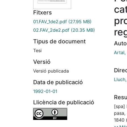
ca
Fitxers
pr
01.FAV_1de2.pdf
(27.95 MB)
re
02.FAV_2de2.pdf
(20.35 MB)
Tipus de document
Auto
Tesi
Artal,
Versió
Dire
Versió publicada
Lluch
Data de publicació
1992-01-01
Res
Llicència de publicació
[spa]
pasa,
1840 (
pensa