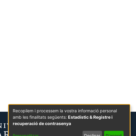
Recopilem i processem la vostra informació personal
amb les finalitats següents:
Estadístic & Registre i
recuperació de contrasenya
Personalitzar
Declinar
D'acord