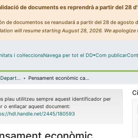
alidació de documents es reprendrà a partir del 28 d
ción de documentos se reanudará a partir del 28 de agosto 
ation will resume starting August 28, 2026. We apologize 
tats i col·leccions
Navega per tot el DD
Com publicar
Cont
Tesis Doctorals - Departament - Història i Institucions Econòmiques
Pensament econòmic català, 1840-1898: del proteccionisme al regionalisme econòmic
Ci
us plau utilitzeu sempre aquest identificador per
ar o enllaçar aquest document:
ps://hdl.handle.net/2445/180593
nsament econòmic