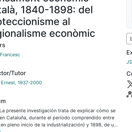
talà, 1840-1898: del
oteccionisme al
gionalisme econòmic
rs
E
 Francesc
J
ctor/Tutor
C
, Ernest, 1937-2000
um
 La presente investigación trata de explicar cómo se
 en Cataluña, durante el período comprendido entre
en pleno inicio de la industrialización) y 1898, de un
miento económico centrado alrededor de la lucha