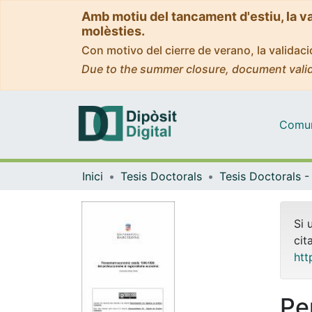
Amb motiu del tancament d'estiu, la v
molèsties.
Con motivo del cierre de verano, la valida
Due to the summer closure, document valid
Comuni
Inici
Tesis Doctorals
Si 
cit
htt
Pe