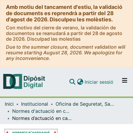
Amb motiu del tancament d'estiu, la validació
de documents es reprendrà a partir del 28
d'agost de 2026. Disculpeu les molèsties.
Con motivo del cierre de verano, la validación de
documentos se reanudará a partir del 28 de agosto
de 2026. Disculpad las molestias
Due to the summer closure, document validation will
resume starting August 28, 2026. We apologize for
any inconvenience.
(current)
Iniciar sessió
Comunitats i col·leccions
Inici
Institucional
Oficina de Seguretat, Salut i Medi Ambient (OSSMA)
Navega per tot el DD
Normes d'actuació en cas d'emergència (OSSMA)
Com publicar
Normes d’actuació en cas d’emergència - Facultat d’Economia i Empresa (Edifici 690)
Contacte