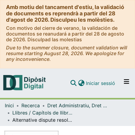
Amb motiu del tancament d'estiu, la validació
de documents es reprendrà a partir del 28
d'agost de 2026. Disculpeu les molèsties.
Con motivo del cierre de verano, la validación de
documentos se reanudará a partir del 28 de agosto
de 2026. Disculpad las molestias
Due to the summer closure, document validation will
resume starting August 28, 2026. We apologize for
any inconvenience.
(current)
Iniciar sessió
Comunitats i col·leccions
Inici
Recerca
Dret Administratiu, Dret Processal i Dret Financer i Tributari
Navega per tot el DD
Llibres / Capítols de llibre (Dret Administratiu, Dret Processal i Dret Financer i Tributari)
Com publicar
Alternative dispute resolution tax in Italy
Contacte