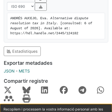
committed.
ANDRÉS AUCEJO, Eva. 
Alternative dispute 
resolution tax in Italy.
 [consulted: 6 of 
August of 2026]. Available at: 
https://hdl.handle.net/2445/124182
Estadístiques
Exportar metadades
JSON
-
METS
Compartir registre
Recopilem i processem la vostra informació personal amb les