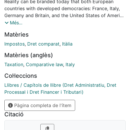
Reality can be branded today that both European
countries with developed democracies: France, Italy,
Germany and Britain, and the United States of America
, Count on their tax jurisdictions with instruments or
Més...
alternative formulas for the resolution of disputes tax
Matèries
nature .
Impostos
,
Dret comparat
,
Itàlia
The adoption of extrajudicial solutions to such
Matèries (anglès)
problems mented countries, based on the
implementation of -ínsitas valid and real alternatives
Taxation
,
Comparative law
,
Italy
under the agreement or other techniques
Col·leccions
transaccionales- leads to consolidation chaired by the
objective of reciprocity and democratic systems .
Llibres / Capítols de llibre (Dret Administratiu, Dret
mutual collaboration between government and
Processal i Dret Financer i Tributari)
taxpayers, away from coercive enforcement systems
Pàgina completa de l'ítem
of the Act is a direct consequence Cabe consecration
which certainly fairer, next to the needs of the
Citació
taxpayers tax systems; diametrically opposed to
punitive measures disproportionate to the offenses