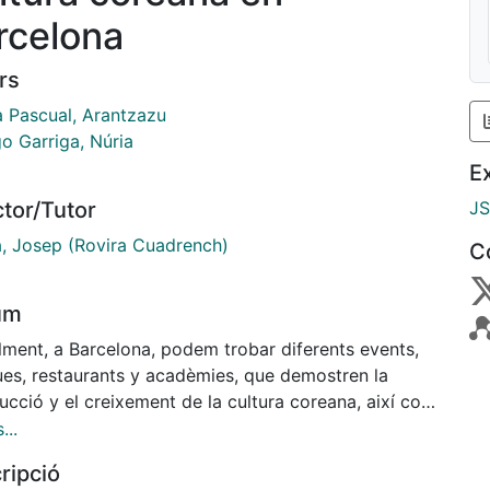
rcelona
rs
a Pascual, Arantzazu
o Garriga, Núria
E
ctor/Tutor
J
a, Josep (Rovira Cuadrench)
C
um
lment, a Barcelona, podem trobar diferents events,
ues, restaurants y acadèmies, que demostren la
ucció y el creixement de la cultura coreana, així com
ica, series, la gastronomia, i inclòs, el seu
...
atge.
ripció