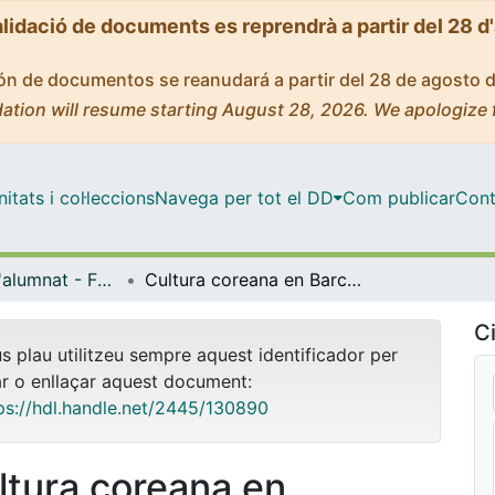
alidació de documents es reprendrà a partir del 28 d
ción de documentos se reanudará a partir del 28 de agosto 
ation will resume starting August 28, 2026. We apologize 
tats i col·leccions
Navega per tot el DD
Com publicar
Cont
Treballs de l'alumnat - Facultat d'Informació i Mitjans Audiovisuals - Grau de Comunicació Audiovisual
Cultura coreana en Barcelona
Ci
us plau utilitzeu sempre aquest identificador per
ar o enllaçar aquest document:
ps://hdl.handle.net/2445/130890
ltura coreana en