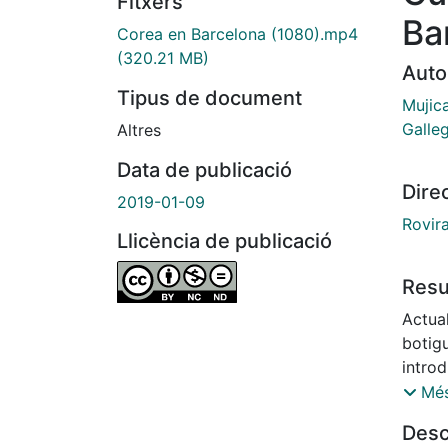
Fitxers
Ba
Corea en Barcelona (1080).mp4
(320.21 MB)
Auto
Tipus de document
Mujic
Galleg
Altres
Data de publicació
Dire
2019-01-09
Rovir
Llicència de publicació
Res
Actua
botig
introd
la mús
Més
llengu
Desc