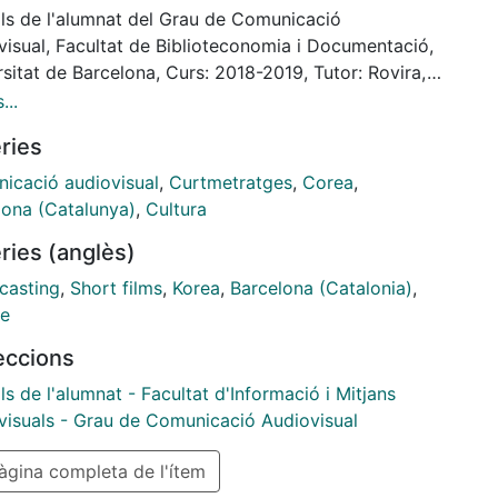
lls de l'alumnat del Grau de Comunicació
visual, Facultat de Biblioteconomia i Documentació,
sitat de Barcelona, Curs: 2018-2019, Tutor: Rovira,
(Rovira Cuadrench). // Director: Arantzazu Mujica i
...
Gallego; Productor: Arantzazu Mujica i Nuria
ries
o; Guionista: Arantzazu Mujica i Nuria Gallego; Dir.
 Arantzazu Mujica; Càmera: Arantzazu Mujica;
icació audiovisual
,
Curtmetratges
,
Corea
,
uria Gallego; Direcció de so: Nuria Gallego;
lona (Catalunya)
,
Cultura
Arantzazu Mujica; Música: Nuria Gallego;
ries (anglès)
oducció: Arantzazu Mujica. Equip artístic: Laia
ez, Mª José, Laia López, Anabel Guardia, Somang
casting
,
Short films
,
Korea
,
Barcelona (Catalonia)
,
 Mingyeong Kong.
re
leccions
ls de l'alumnat - Facultat d'Informació i Mitjans
visuals - Grau de Comunicació Audiovisual
gina completa de l'ítem