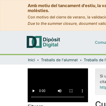
Amb motiu del tancament d'estiu, la v
molèsties.
Con motivo del cierre de verano, la valida
Due to the summer closure, document valid
Comuni
Inici
Treballs de l'alumnat
Si 
cit
htt
Cu