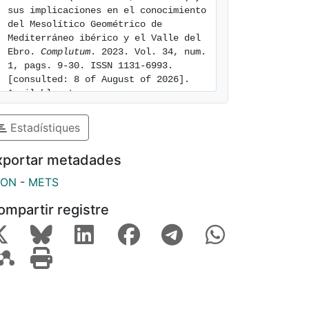
sus implicaciones en el conocimiento 
del Mesolítico Geométrico de 
Mediterráneo ibérico y el Valle del 
Ebro. 
Complutum
. 2023. Vol. 34, num. 
1, pags. 9-30. ISSN 1131-6993. 
[consulted: 8 of August of 2026]. 
Available at: 
https://hdl.handle.net/2445/200502
Estadístiques
xportar metadades
SON
-
METS
ompartir registre