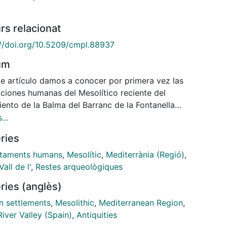
rs relacionat
://doi.org/10.5209/cmpl.88937
um
te artículo damos a conocer por primera vez las
ciones humanas del Mesolítico reciente del
ento de la Balma del Barranc de la Fontanella
ranca, Castelló). A partir del estudio de la industria
...
, la fauna, el adorno y la sedimentología se realiza un
ries
is de las características de este yacimiento y se
tualiza tanto a nivel local (comarca del
taments humans
,
Mesolític
,
Mediterrània (Regió)
,
rat/Maestrazgo) como del Mediterráneo Ibérico.
Vall de l'
,
Restes arqueològiques
s, la comparación de las dataciones de este
ries (anglès)
nto con el resto de los yacimientos mediterráneos
te profundizar en los debates sobre la duración de
 settlements
,
Mesolithic
,
Mediterranean Region
,
na de las fases y sus relaciones tanto con el
iver Valley (Spain)
,
Antiquities
tico antiguo como con la llegada del Neolítico a