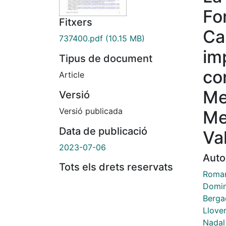
Fo
Fitxers
Ca
737400.pdf
(10.15 MB)
im
Tipus de document
co
Article
Me
Versió
Versió publicada
Me
Data de publicació
Val
2023-07-06
Auto
Tots els drets reservats
Roman
Domin
Berga
Llover
Nadal