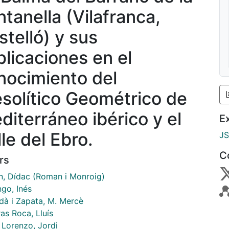
ntanella (Vilafranca,
stelló) y sus
plicaciones en el
nocimiento del
solítico Geométrico de
diterráneo ibérico y el
E
le del Ebro.
J
C
rs
, Dídac (Roman i Monroig)
go, Inés
dà i Zapata, M. Mercè
as Roca, Lluís
 Lorenzo, Jordi