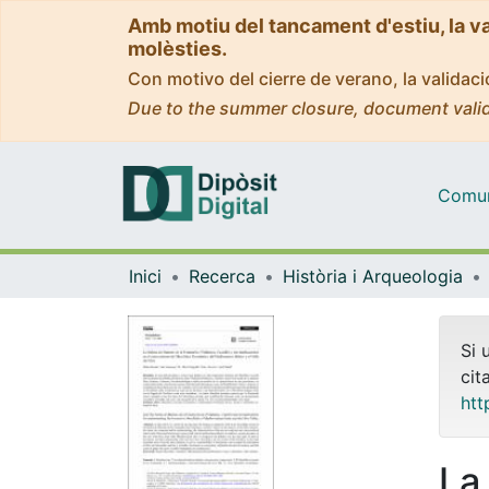
Amb motiu del tancament d'estiu, la v
molèsties.
Con motivo del cierre de verano, la valida
Due to the summer closure, document valid
Comuni
Inici
Recerca
Història i Arqueologia
Si 
cit
htt
La