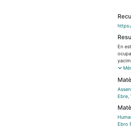
Recu
https
Res
En es
ocupa
yacimi
(Vilaf
Més
lítica
Matè
anális
contex
Assen
Maest
Ebre, 
Ademá
Matè
conju
permi
Human
cada u
Ebro R
Mesolí