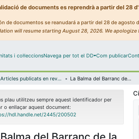
alidació de documents es reprendrà a partir del 28 d
ción de documentos se reanudará a partir del 28 de agosto 
ation will resume starting August 28, 2026. We apologize 
tats i col·leccions
Navega per tot el DD
Com publicar
Cont
Articles publicats en revistes (Història i Arqueologia)
La Balma del Barranc de la Fontanella (Vilafranca, Castelló) y sus implicaciones en el conocimiento del Mesolítico Geométrico de Mediterráneo ibérico y el Valle del Ebro.
Ci
us plau utilitzeu sempre aquest identificador per
ar o enllaçar aquest document:
ps://hdl.handle.net/2445/200502
 Balma del Barranc de la