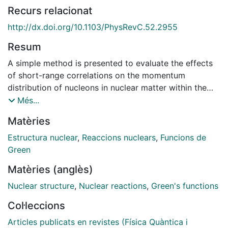
Recurs relacionat
http://dx.doi.org/10.1103/PhysRevC.52.2955
Resum
A simple method is presented to evaluate the effects
of short-range correlations on the momentum
distribution of nucleons in nuclear matter within the
framework of the Greens function approach. The
Més...
method provides a very efficient representation of the
Matèries
single-particle Greens function for a correlated
system. The reliability of this method is established by
Estructura nuclear
,
Reaccions nuclears
,
Funcions de
comparing its results to those obtained in more
Green
elaborate calculations. The sensitivity of the
Matèries (anglès)
momentum distribution on the nucleon-nucleon
interaction and the nuclear density is studied. The
Nuclear structure
,
Nuclear reactions
,
Green's functions
momentum distributions of nucleons in finite nuclei are
Col·leccions
derived from those in nuclear matter using a local-
density approximation. These results are compared to
Articles publicats en revistes (Física Quàntica i