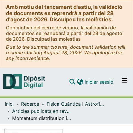
Amb motiu del tancament d'estiu, la validació
de documents es reprendrà a partir del 28
d'agost de 2026. Disculpeu les molèsties.
Con motivo del cierre de verano, la validación de
documentos se reanudará a partir del 28 de agosto
de 2026. Disculpad las molestias
Due to the summer closure, document validation will
resume starting August 28, 2026. We apologize for
any inconvenience.
(current)
Iniciar sessió
Comunitats i col·leccions
Inici
Recerca
Física Quàntica i Astrofísica
Navega per tot el DD
Articles publicats en revistes (Física Quàntica i Astrofísica)
Com publicar
Momentum distribution in nuclear matter and finite nuclei
Contacte