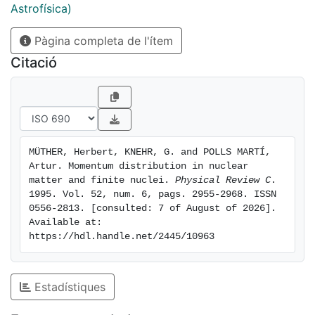
those obtained directly for light nuclei like 16O.
Astrofísica)
Pàgina completa de l'ítem
Citació
MÜTHER, Herbert, KNEHR, G. and POLLS MARTÍ, 
Artur. Momentum distribution in nuclear 
matter and finite nuclei. 
Physical Review C
. 
1995. Vol. 52, num. 6, pags. 2955-2968. ISSN 
0556-2813. [consulted: 7 of August of 2026]. 
Available at: 
https://hdl.handle.net/2445/10963
Estadístiques