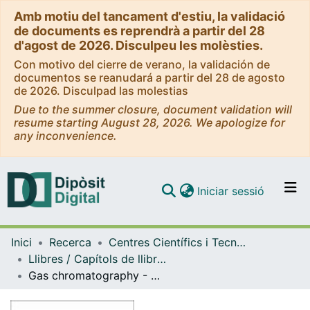
Amb motiu del tancament d'estiu, la validació
de documents es reprendrà a partir del 28
d'agost de 2026. Disculpeu les molèsties.
Con motivo del cierre de verano, la validación de
documentos se reanudará a partir del 28 de agosto
de 2026. Disculpad las molestias
Due to the summer closure, document validation will
resume starting August 28, 2026. We apologize for
any inconvenience.
(current)
Iniciar sessió
Comunitats i col·leccions
Inici
Recerca
Centres Científics i Tecnològics de la Universitat de Barcelona (CCiTUB)
Navega per tot el DD
Llibres / Capítols de llibre (Centres Científics i Tecnològics de la Universitat de Barcelona (CCiTUB))
Com publicar
Gas chromatography - Mass spectrometry
Contacte