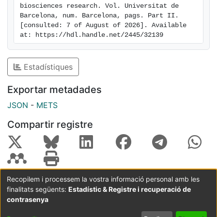
biosciences research. Vol. Universitat de 
Barcelona, num. Barcelona, pags. Part II. 
[consulted: 7 of August of 2026]. Available 
at: https://hdl.handle.net/2445/32139
Estadístiques
Exportar metadades
JSON
-
METS
Compartir registre
Recopilem i processem la vostra informació personal amb les
finalitats següents:
Estadístic & Registre i recuperació de
Coordinació:
CRAI UB
Avís legal
Metadades
subjectes a:
contrasenya
Configuració
Política de
Acord