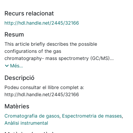
Recurs relacionat
http://hdl.handle.net/2445/32166
Resum
This article briefly describes the possible
configurations of the gas
chromatography- mass spectrometry (GC/MS)
technology available at the CCiTUB. Some developed
Més...
examples of different applications are shown.
Descripció
Podeu consultar el llibre complet a:
http://hdl.handle.net/2445/32166
Matèries
Cromatografia de gasos
,
Espectrometria de masses
,
Anàlisi instrumental