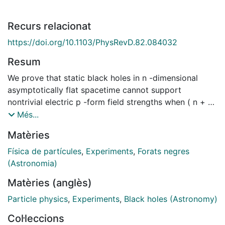
Recurs relacionat
https://doi.org/10.1103/PhysRevD.82.084032
Resum
We prove that static black holes in n -dimensional
asymptotically flat spacetime cannot support
nontrivial electric p -form field strengths when ( n + 1 )
/ 2 ≤ p ≤ n − 1 . This implies, in particular, that static
Més...
black holes cannot possess dipole hair under these
Matèries
fields
Física de partícules
,
Experiments
,
Forats negres
(Astronomia)
Matèries (anglès)
Particle physics
,
Experiments
,
Black holes (Astronomy)
Col·leccions