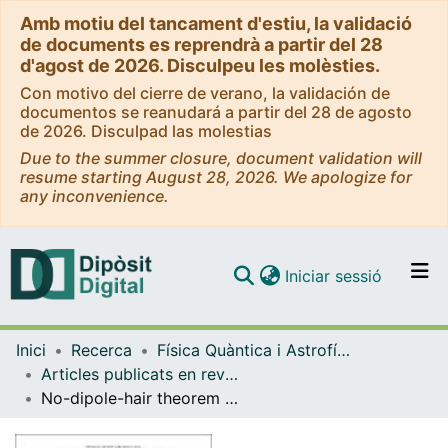
Amb motiu del tancament d'estiu, la validació
de documents es reprendrà a partir del 28
d'agost de 2026. Disculpeu les molèsties.
Con motivo del cierre de verano, la validación de
documentos se reanudará a partir del 28 de agosto
de 2026. Disculpad las molestias
Due to the summer closure, document validation will
resume starting August 28, 2026. We apologize for
any inconvenience.
(current)
Iniciar sessió
Comunitats i col·leccions
Inici
Recerca
Física Quàntica i Astrofísica
Navega per tot el DD
Articles publicats en revistes (Física Quàntica i Astrofísica)
Com publicar
No-dipole-hair theorem for higher-dimensional static black holes
Contacte