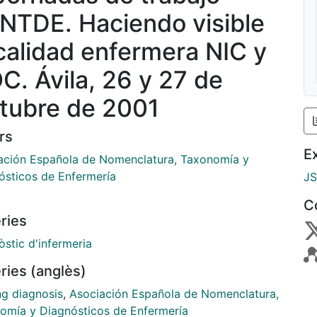
NTDE. Haciendo visible
 calidad enfermera NIC y
C. Ávila, 26 y 27 de
tubre de 2001
rs
E
ación Española de Nomenclatura, Taxonomía y
ósticos de Enfermería
J
C
ries
stic d'infermeria
ries (anglès)
ng diagnosis
,
Asociación Española de Nomenclatura,
omía y Diagnósticos de Enfermería