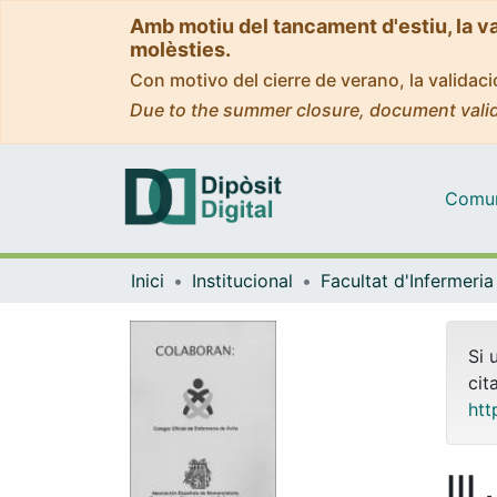
Amb motiu del tancament d'estiu, la v
molèsties.
Con motivo del cierre de verano, la valida
Due to the summer closure, document valid
Comuni
Inici
Institucional
Facultat d'Infermeria
Si 
cit
htt
II