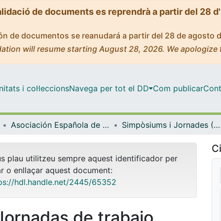
alidació de documents es reprendrà a partir del 28 d
ción de documentos se reanudará a partir del 28 de agosto 
ation will resume starting August 28, 2026. We apologize 
tats i col·leccions
Navega per tot el DD
Com publicar
Cont
Asociación Española de Nomenclatura, Taxonomía y Diagnósticos de Enfermería (AENTDE)
Simpòsiums i Jornades (AENTDE)
Ci
us plau utilitzeu sempre aquest identificador per
ar o enllaçar aquest document:
ps://hdl.handle.net/2445/65352
I Jornadas de trabajo