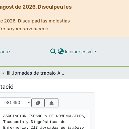
'agost de 2026. Disculpeu les
de 2026. Disculpad las molestias
for any inconvenience.
acte
Iniciar sessió
III Jornadas de trabajo AENTDE. Haciendo visible la calidad enfermera NIC y NOC. Ávila, 26 y 27 de Octubre de 2001
tació
ASOCIACIÓN ESPAÑOLA DE NOMENCLATURA, 
Taxonomía y Diagnósticos de 
Enfermería. 
III Jornadas de trabajo 