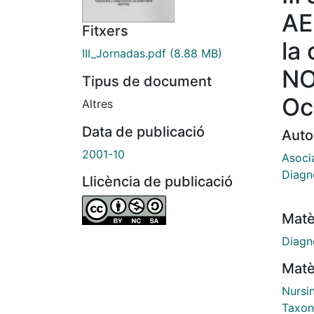
AE
Fitxers
la
III_Jornadas.pdf
(8.88 MB)
NO
Tipus de document
Oc
Altres
Data de publicació
Auto
2001-10
Asoci
Diagn
Llicència de publicació
Matè
Diagnò
Matè
Nursi
Taxon